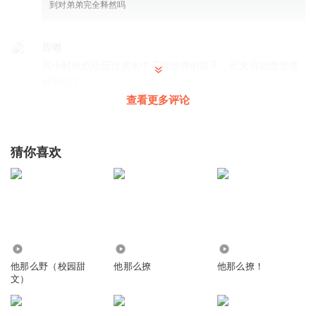
到对弟弟完全释然吗
昔嘟
我小时候也经历过洪水中不被选择的孩子，长大后就慢慢理
解释然了
查看更多评论
回复
2024-08-12
5
弦月吖
回复 @
昔嘟
:
抱抱你，会越来越好的
猜你喜欢
紫里紫气丨喆可威
听着宋清寒对待暖暖，有点心疼呢，感觉他对暖暖好像是报
复但自己好像爱上了她，就不想深陷下去
回复
2024-07-25
4
72.48万
3.34万
1.73万
弦月吖
他那么野（校园甜
他那么撩
他那么撩！
文）
宋清寒好有钱，动不动就换地方，所以之前是啥原因，让他
住在贫民窟