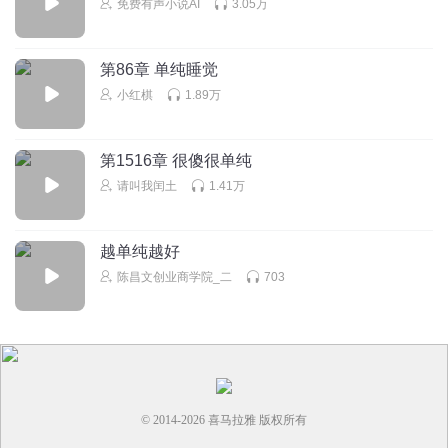
免费有声小说AI
3.05万
弦月吖
爸爸肯定也是不得已才选择了弟弟。这么多年，还不能释怀
第86章 单纯睡觉
回复
2024-09-13
2
小红棋
1.89万
知栀ZY
宋清寒弟弟太会撩了
第1516章 很傻很单纯
回复
2024-08-14
2
请叫我闰土
1.41万
白大人_开心show
越单纯越好
又不是弟弟的错，为什么要迁怒弟弟，我打我弟弟……
陈昌文创业商学院_二
703
回复
2025-06-30
2
紫里紫气丨喆可威
墓碑上照片的女人又是谁
难道是救她的人？宋清寒怎么也
在，难道那女人和宋清寒有关系？
回复
2024-07-25
2
© 2014-
2026
喜马拉雅 版权所有