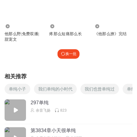
回复
2024-09-09
0
弦月吖
回复 @
弦月吖
:
暖暖多少有点粘人啊
107.57万
444
15.93万
弦月吖
他那么野|免费双播|
疼那么短痛那么长
《他那么撩》完结
甜宠文
不是，这个姐姐怎么就那么拒绝弟弟呢
回复
2024-09-09
1
换一批
弦月吖
回复 @
弦月吖
:
有点作啊有点作啊
相关推荐
灼晟
单纯小子
我们单纯的小时代
我们也曾单纯过
单纯
姐姐为什么要把对她爸的恨附加到弟弟身上啊，还是说弟弟
也干了件坏事，不像啊
297单纯
回复
2024-08-10
2
余音飞扬
823
山兔子猪猪
回复 @
灼晟
:
现实中父母偏心弟弟，弟弟是受益者，没
多少人能做的到对弟弟毫无芥蒂
第3834章小天很单纯