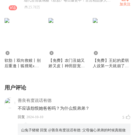
现代言情玻璃糖《软肋》每日爆更中！古言精品多人有声剧《归云书》已完结
加关注
25.78万
256.39万
49.71万
8.49万
软肋丨双向救赎丨别
【免费】农门丑媳又
【免费】王妃的柔弱
后重逢丨狐狸尾x来
娇又皮丨种田甜宠丨
人设第一天就崩了丨
财x慕年丨现代言情
爆笑爽文丨精配多人
狐狸尾&修格斯丨权
剧
宠天下姊妹篇丨多人
精品有声剧
用户评论
善良有度说话有德
不应该怨恨她爸爸吗？为什么恨弟弟？
回复
2024-10-10
5
山兔子猪猪
回复 @
善良有度说话有德
:
父母偏心弟弟的时候真能做