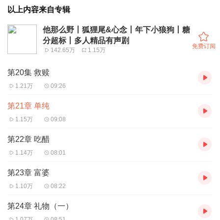
以上内容来自专辑
他那么野丨狐狸尾&心念丨年下小狼狗丨糖
分超标丨多人精品有声剧
免费订阅
142.65万
1.15万
第20集 救赎
1.21万
09:26
第21章 单纯
1.15万
09:08
第22章 吃醋
1.14万
08:01
第23章 富婆
1.10万
08:22
第24章 礼物（一）
1.07万
08:51