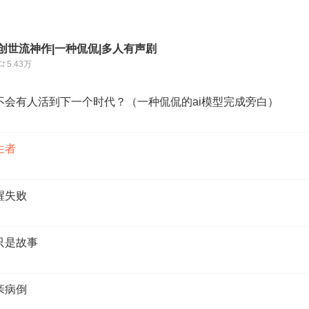
创世流神作|一种侃侃|多人有声剧
5.43万
会不会有人活到下一个时代？（一种侃侃的ai模型完成旁白）
生者
醒失败
那只是故事
亲病倒