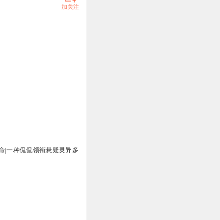
加关注
命|一种侃侃领衔悬疑灵异多