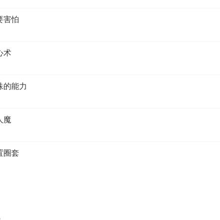
要害怕
心术
特殊的能力
人魔
置圈套