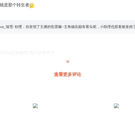
赛就是那个转生者
oon_瑞雪
:
欸嘿，你发现了主播的彩蛋嘛~主角确实颇有看头呢，小助理也跟着被迷倒
可这ai没有感情 我只能换书了
查看更多评论
嘛换ai呀。这声音听的好难受呀
风了