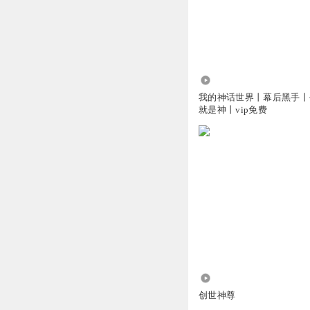
了知无我知了
回复 
笨笨狐t
转生的阿赛，想起
335.25万
回复
2024-07-20
我的神话世界丨幕后黑手丨
就是神丨vip免费
馫红孩儿
阿塞是有大智慧的
回复
2024-07-21
听友479368414
弃了，实在受不了
回复
2024-08-16
芈色
1408
和侃小侃一起吹吹
创世神尊
回复
2024-07-20