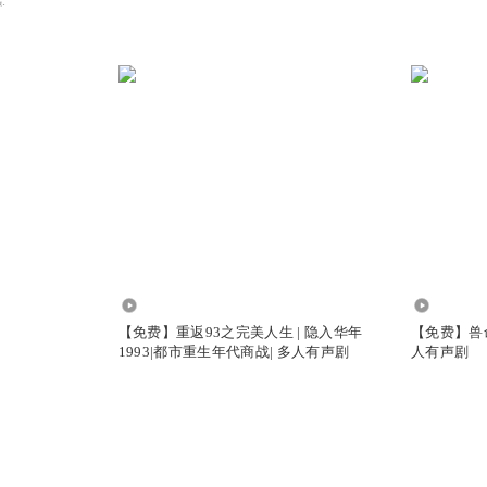
.
28.89万
37.83万
【免费】重返93之完美人生 | 隐入华年
【免费】兽
1993|都市重生年代商战| 多人有声剧
人有声剧