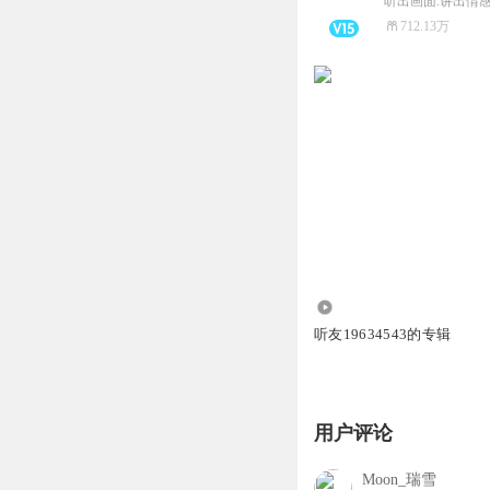
听出画面.讲出情感
712.13万
9.87万
听友19634543的专辑
用户评论
Moon_瑞雪