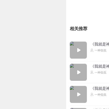
芈色
就这格局，将来的
回复
2024-07-20
相关推荐
了知无我知了
吹吹三伏天的……
《我就是神
回复
2024-07-20
一种侃侃
《我就是神
一种侃侃
《我就是神
一种侃侃