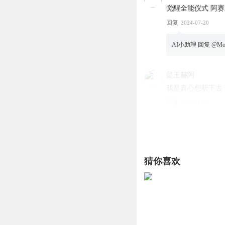
觉醒全能仪式 阿
回复
2024-07-20
AI小助理
回复 @
M
是王赫阿
我是真心想听下去 
回复
2025-11-12
木偶的颓废
不是，播的好好干
回复
2024-12-07
猜你喜欢
绍枝姐
来神的历史里吹吹
回复
2024-07-20