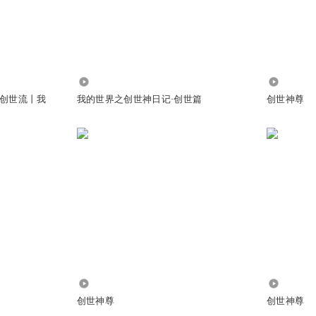
@
绍枝姐
:
忒热啊 这风
菠萝了…
3853
1058
创世流丨我
我的世界之创世神日记·创世篇
创世神尊
2726
1380
夏天的风
创世神尊
创世神尊