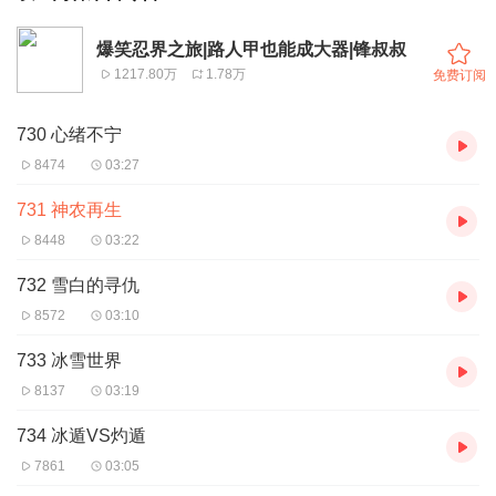
爆笑忍界之旅|路人甲也能成大器|锋叔叔
1217.80万
1.78万
免费订阅
730 心绪不宁
8474
03:27
731 神农再生
8448
03:22
732 雪白的寻仇
8572
03:10
733 冰雪世界
8137
03:19
734 冰遁VS灼遁
7861
03:05