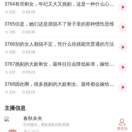
3764有些剩女，年纪又大又挑剔，这是一种什么心理？
220
03:25
3765但是，她们还是摆脱不了骨子里的那种惯性思维
195
03:39
3766别的女人都搞不定，凭什么你就能凭普通的方法
230
03:38
3767挑剔的大龄剩女，最终往往会降低标准，嫁给曾经不屑一顾的男人
232
03:23
3768因此啊，很多挑剔的大龄剩女。最终都会嫁给老实男人
214
03:15
主播信息
春秋未央
任何疑问，都欢迎私信联系我
加关注
31.40万