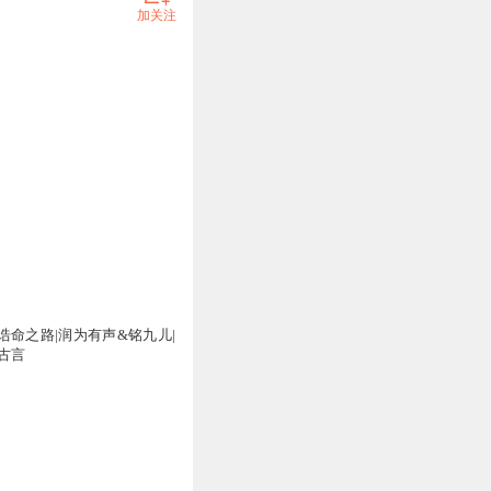
加关注
万
诰命之路|润为有声&铭九儿|
 古言