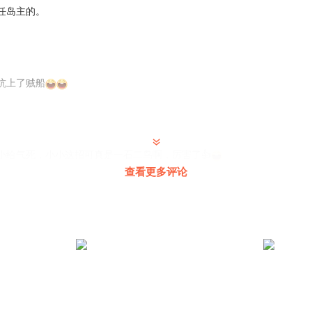
任岛主的。
坑上了贼船
小给气死，小小这招可真是一石二鸟啊，厉害了👍
查看更多评论
，知道怎么做对自己最好。
人合作，大家都挺轻松的，售后无忧