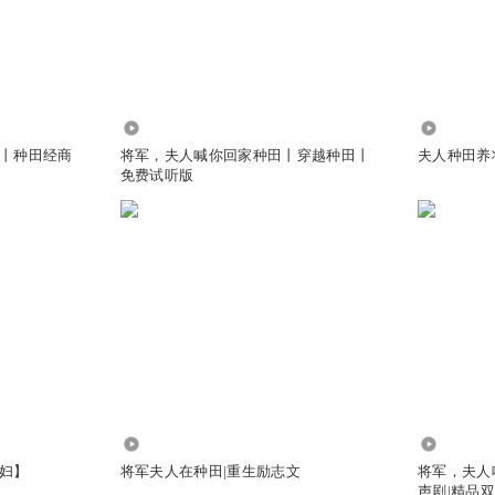
小，真可爱
24.63万
729.36万
丨种田经商
将军，夫人喊你回家种田丨穿越种田丨
夫人种田养
免费试听版
作对象，所以只要他答应合作，那就不用担心
舌夏侯铮你十个都干不过百花宫一个
你了，完全不在怕的，越是大方，越是害怕，谢瑾年后悔了
34.30万
349.29万
妇】
将军夫人在种田|重生励志文
将军，夫人
声剧|精品