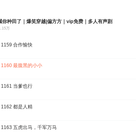
你种田了｜爆笑穿越|偏方方｜vip免费｜多人有声剧
1.15万
159 合作愉快
1160 最腹黑的小小
161 当爹也行
162 都是人精
1163 五虎出马，千军万马