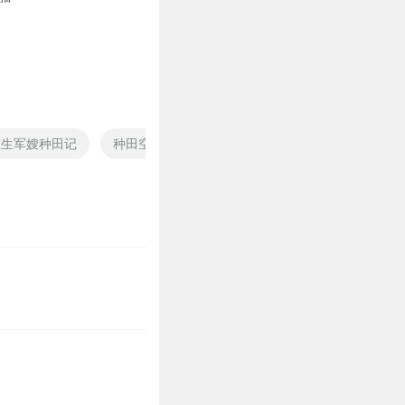
5
重生军嫂种田记
种田空间腹黑夫君顽皮妻
夫君来种田
空