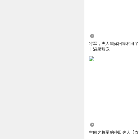
回复
2024-07-14
花花草草原
聪明机智勇敢的小
回复
2024-07-14
5.75万
将军，夫人喊你回家种田了
丨温馨甜宠
润_小兔er丨Alice
谢瑾年是个好的合
回复
2024-07-14
夭夭是菇凉
你才知道啊，比毒
回复
2024-07-14
究极丨你家发财了
哈哈哈，秘密告诉
157.46万
回复
2024-07-14
空间之将军的种田夫人【农