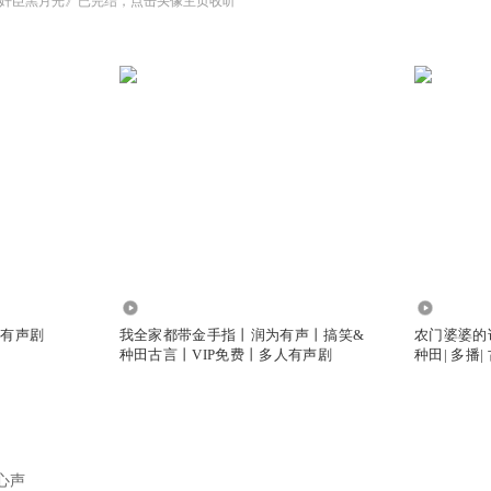
奸臣黑月光》已完结，点击头像主页收听
5189.72万
3686.89
人有声剧
我全家都带金手指丨润为有声丨搞笑&
农门婆婆的
种田古言丨VIP免费丨多人有声剧
种田| 多播|
心声