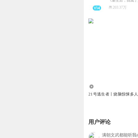
《重生后，我成了
203.37万
1187.77万
21号逃生者丨烧脑惊悚多
用户评论
满朝文武都能听我