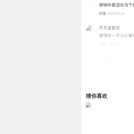
谢锦年挺适合当下
回复
2024-07-14
夭夭是菇凉
谢瑾年一不小心被
回复
2024-07-14
十里倾峰
谢锦年差点被苏小
回复
2024-07-14
夭夭是菇凉
猜你喜欢
谢瑾年是个聪明人
回复
2024-07-14
究极丨你家发财了
和谢瑾年这种聪明