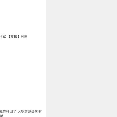
10
9
将军 【双播】种田
6
6
5
喊你种田了|大型穿越爆笑有
双播