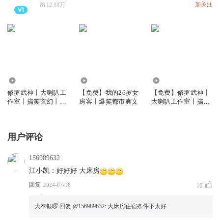
加关注
12.98万
1.28亿
275.48万
305.56万
修罗武神丨大喇叭工
【免费】我的26岁女
【免费】修罗武神丨
作室丨搞笑玄幻丨爽
房客丨爆笑都市爽文
大喇叭工作室丨搞笑
文丨VIP免费
玄幻丨爽文丨免费
用户评论
156989632
江小凯：好好好 大床房
回复
2024-07-18
16
大奉银啰
回复 @
156989632
:
大床房住宿条件不太好