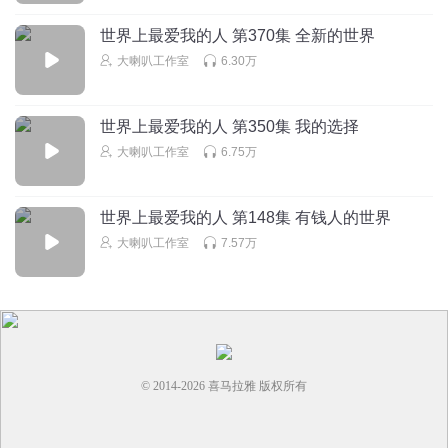
8
世界上最爱我的人 第370集 全新的世界
我的腹肌在哪里
大喇叭工作室
6.30万
贝娜挺好的，但茶小青声音真好听
回复
2024-11-08
8
世界上最爱我的人 第350集 我的选择
A音权
回复 @
我的腹肌在哪里
:
明秒的声音
大喇叭工作室
6.75万
璀璨的星光_
世界上最爱我的人 第148集 有钱人的世界
自找的误会，还没解释清，这样的相逢还和贝娜一个屋！能
大喇叭工作室
7.57万
看你顺眼怪了
回复
2024-07-18
6
神维空间
回复 @
璀璨的星光_
:
讲得好‘
© 2014-
2026
喜马拉雅 版权所有
来份儿童套餐
活该余味最后死在无人区，总是拎不清自己的定位，一个没
有底线的烂好人