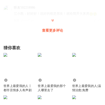
听友502218986
江小凯：好好好！说好的都是朋友！就给我开大床房
回复
2024-07-26
17
查看更多评论
凉白开t
贝娜下手够猛的
回复
2024-07-28
14
猜你喜欢
听友104071835
回复 @
凉白开t
:
贝娜就是心机婊，小三，活该被赵
汉青家暴
吃书达人
1179.74万
2550
7310
到底是心机，还是天真？
世界上最爱我的人丨
世界上最爱我的那个
世界上最爱我的人|温
回复
2024-07-18
11
都市言情多人有声剧
人哪里去了
情治愈|免费
be永远的神
回复 @
吃书达人
:
这里面的女的就没有天真的