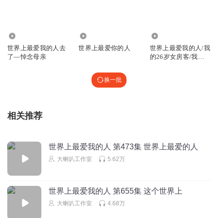
米彩小天使乂
这里就能看出来贝娜揣着明白装糊涂，心机女，最恶心的女
2861
496
2.29万
人
世界上最爱我的人去
世界上最爱你的人
世界上最爱我的人/我
回复
2025-04-26
8
了—悼念母亲
的26岁女房客/我在
风花雪月等
1369340ojzm
回复 @
米彩小天使乂
:
至少比茶好
换一批
da菠萝
相关推荐
感觉喜马拉雅这个版本投月票不方便，而且领月票也没以前
方便
回复
2024-07-18
8
世界上最爱我的人 第473集 世界上最爱的人
大喇叭工作室
5.62万
璀璨的星光_
回复 @
da菠萝
:
整改
世界上最爱我的人 第655集 这个世界上
妙蛙种子zz
大喇叭工作室
4.68万
经典阳台 跳过去就成了韩潮
回复
2025-09-25