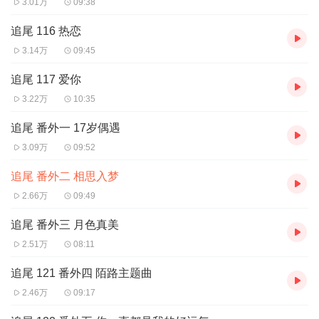
3.01万
09:38
江朗：余昊威
陈瑞：赵哲豪
追尾 116 热恋
徐俊之：胡正健
3.14万
09:45
徐琰：任京浩
追尾 117 爱你
黄莺：刘晓倩
3.22万
10:35
参与配音： 张胡子、易湫、孙熹鹤、樱桃、王小月、三
追尾 番外一 17岁偶遇
羊、孙睿扬、赤凡、李翰林、孙亚晨、刘李桥、薄棠、梅媛
3.09万
09:52
菲、姜子翰、木小柏、周侗、姜白叶、冯泽锐、叙白、荻
追尾 番外二 相思入梦
秋、阿沁、刘倩伶、郑景伊、邪冬、夜渡于野、罗楚仪、廖
2.66万
09:49
许可、闫子蔚、张文婕、周一晴、金雨卉
追尾 番外三 月色真美
2.51万
08:11
追尾 121 番外四 陌路主题曲
2.46万
09:17