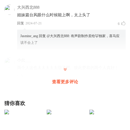
大兴西北888
姐妹篇台风眼什么时候能上啊，太上头了
回复
2024-07-21
6
Jasmine_ang
回复 @
大兴西北888
:
有声剧制作卖给🦊独家，喜马应
该不会上了
小幺___
两个人这也太太太太太甜了吧。彼此爱着的两个人真好！
回复
2026-01-27
5
查看更多评论
兰生玉阶_
大结局了，李扬骁和迟明尧甜蜜恩爱没羞没臊的幸福生活开
猜你喜欢
始啦
回复
2024-07-16
5
AI小书童
回复 @
兰生玉阶_
:
说的太好啦，迟明尧和李扬骁彼此相