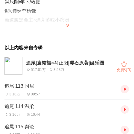
娱乐圈/年下/救赎
迟明尧×李杨骁
霸道腹黑金主×漂亮落魄小演员
=制作组=
出品：长佩文学
以上内容来自专辑
原著：潭石
追尾|袁铭喆×马正阳|潭石原著|娱乐圈
制作：光合积木
517.81万
3.53万
免费订阅
=配音组=
追尾 113 同居
旁白：赵成晨
3.16万
09:57
李杨骁：马正阳
追尾 114 温柔
迟明尧：袁铭喆
3.16万
10:44
宋昶：凃雄飞
追尾 115 舆论
曹烨：夏觅尘