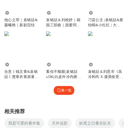
爱，小书童也祝福大家幸福美满！
719
8299
46.65万
听友392536903
他心之罪｜袁铭喆&
袁铭喆＆刘校妤｜祸
刁蛮公主 |袁铭喆&黄
聂曦映｜新剧完结
国三部曲｜甜蜜同
怡晴&小红红 | 大型
照那一脸虔诚的架势，就差来个夫夫对拜了
行，信任与希望
多人剧
回复
2025-04-12
2
Revere恒
回复 @
听友392536903
:
这里想起了陈情令的开机仪式
530.89万
56.92万
1.33万
每日都是上上签
合意丨钱文青&袁铭
看你不顺眼|袁铭喆
袁铭喆＆刘思岑《高
喆丨楚寒衣青原著丨
xDK|白皮外冷内撩美
冷和尚 X 潇洒侯受》
迟明尧和李杨骁现在好恩爱。
浮声绘梦制作精品有
术生x蜜色腹肌暴躁
古风| 强强 | 精选
声剧
体育生
回复
2024-07-10
4
换一批
阿兰钠
说了这么多话，10年后就一点印象都没了？
相关推荐
回复
2024-08-07
2
我是可爱的番外集
天外追影
妖尾之日番谷队长
花