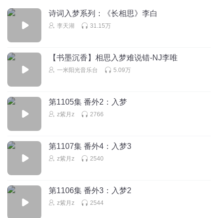
安颜青香
诗词入梦系列：《长相思》李白
这两人也太甜了，秀恩爱都秀到全世界都要知道了。
李天湖
31.15万
回复
2024-08-23
2
l慕白
【书墨沉香】相思入梦难说错-NJ李唯
敦煌魔鬼城，现场看特别震撼，可惜手机拍不出其万一
一米阳光音乐台
5.09万
回复
2024-10-10
2
第1105集 番外2：入梦
百里烁烁
z紫月z
2766
展开说说各种play
回复
2024-08-31
2
第1107集 番外4：入梦3
z紫月z
2540
VVvVvV岩儿
回复 @
百里烁烁
:
对呀！都等着呢！
心晴小雨
第1106集 番外3：入梦2
少爷你男朋友来入你的相思梦了
z紫月z
2544
回复
2024-08-12
2