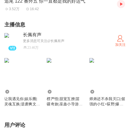
追尾 122 番外五 你一直都是我的好运气
3.52万
16:42
主播信息
长佩有声
更多消息可关注@长佩有声
加关注
23.46万
1.38万
4711
8.93万
让我遇见你|娱乐圈|
楞严悟|甜宠互撩|苗
师弟还不杀我灭口|倔
灵魂互换|逆袭爽文|
疆奇旅|巫蛊小导游×
强的小红×荻野|爆笑
双美强惨
不死将军
沙雕|年下
用户评论