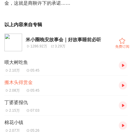
金，这就是商鞅许下的承诺……
以上内容来自专辑
米小圈晚安故事会｜好故事睡前必听
1286.92万
3.29万
免费订阅
喂大树吃鱼
2.10万
05:45
搬木头得赏金
2.08万
05:45
丁婆婆报仇
2.15万
07:03
棉花小镇
2.07万
05:26