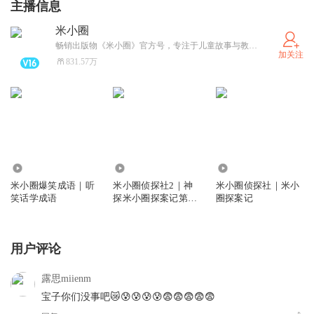
主播信息
米小圈
畅销出版物《米小圈》官方号，专注于儿童故事与教育内容。米小圈通过生动幽默的故事情节，帮助孩子们在轻松阅读中学习重要的生活道理和价值观，深受家长和孩子的喜爱。
加关注
831.57万
3351.35万
4204.24万
1.46亿
米小圈爆笑成语｜听
米小圈侦探社2｜神
米小圈侦探社｜米小
笑话学成语
探米小圈探案记第2
圈探案记
季
用户评论
露思miienm
宝子你们没事吧😿😰😰😰😰😨😨😨😨😨