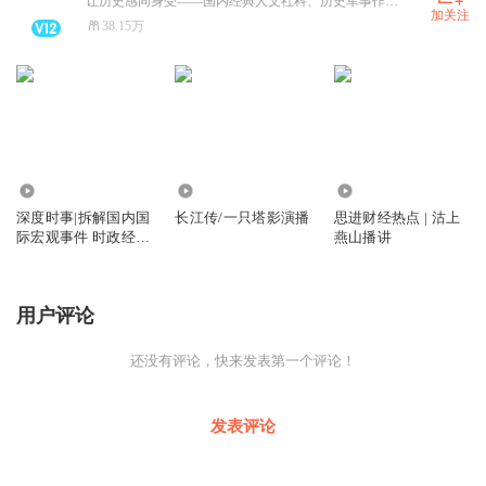
让历史感同身受――国内经典人文社科、历史军事作品主播平台。
加关注
38.15万
9237
1611
3571
深度时事|拆解国内国
长江传/一只塔影演播
思进财经热点 | 沽上
际宏观事件 时政经济
燕山播讲
民生热点
用户评论
还没有评论，快来发表第一个评论！
发表评论