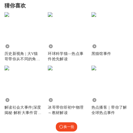
猜你喜欢
7701
406.64万
1358
历史新视角 | 大V猫
环球科学猫—热点事
黑猫馆事件
哥带你从不同的角度
件抢先解读
深度解读历史事件背
后的故事【超低价】
3033
10.77万
1677.47万
解读社会大事件|深度
冰哥带你听初中物理
热点播客｜带你了解
揭秘·解析大事件背后
～教材解读
全球热点事件
的底层罗辑
换一批