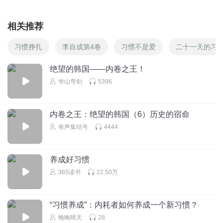
相关推荐
习惯挣扎
李自成第4卷
习惯不是爱
二十一天的习
绝望的韩国——内卷之王！
华山穹剑
5396
内卷之王：绝望的韩国（6）历史的宿命
有声集结号
4444
养成好习惯
365读书
22.50万
“习惯养成”：内耗者如何养成一个新习惯？
晚晚晴天
28