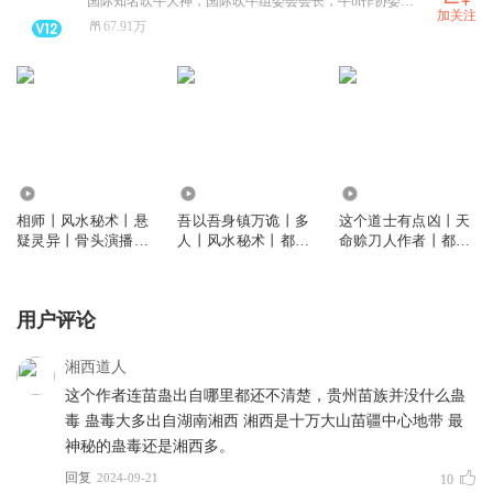
国际知名吹牛大神，国际吹牛组委会会长，牛bi作协委员会副会长。 代表作：《从不吹牛》《牛在天上飞》等。
加关注
67.91万
523.34万
3762.20万
7562.05万
相师丨风水秘术丨悬
吾以吾身镇万诡丨多
这个道士有点凶丨天
疑灵异丨骨头演播丨
人丨风水秘术丨都市
命赊刀人作者丨都市
多人
丨悬疑恐怖灵异
捉鬼爽文
用户评论
湘西道人
这个作者连苗蛊出自哪里都还不清楚，贵州苗族并没什么蛊
毒 蛊毒大多出自湖南湘西 湘西是十万大山苗疆中心地带 最
神秘的蛊毒还是湘西多。
回复
2024-09-21
10