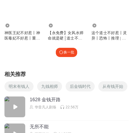
回复
2025-09-22
5
陈市流浪汉
33.86万
3.19万
4.00万
我三刷了，嘉伟老师刷了二遍，这次是来听女声的
神医王妃不好惹丨神
【永免费】女风水师
这个道士不好惹丨灵
医毒妃不好惹丨重生
命就是硬│道士不好
异丨恐怖丨推理 | 精
回复
2024-12-24
5
复仇丨多人有声
惹丨风水丨悬疑
品 | 多人有声剧
乔峰_37
回复 @
陈市流浪汉
:
我都听了20遍了。
换一批
檀香读书坊
相关推荐
99999999.99元
明末有钱人
九钱相师
后金钱时代
从有钱开始
回复
2026-04-17
4
1628 金钱开路
戏命_流沙
华音凡人剧场
22.56万
用钱解决有什么卵用，人家还可以再去下毒
回复
2025-09-27
4
无所不能
1316560ebul