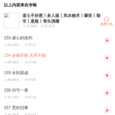
以上内容来自专辑
道士不好惹丨多人版丨风水秘术丨爆笑丨都
市丨悬疑丨骨头演播
免费订阅
15.56亿
47.67万
153 虐心的谈判
81.93万
07:27
154 金钱开路 无所不能
82.56万
07:58
155 水到渠成
82.98万
07:55
156 功亏一篑
81.75万
07:34
157 荒村旧事
81.75万
07:54