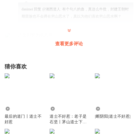
danimei
回复 @
湘西道人
:
有个勾八的蛊，真这么牛批，封建王朝时
期苗族也不会蹲在穷山恶水了，真以为他们喜欢穷山恶水啊？
人生似梦为欢几何
在往下听听吧，感觉里面有点三观不正，尤其是安排主角跟
查看更多评论
杀人不眨眼的悍匪做朋友，不知道怎么竟然能过审
回复
2026-01-17
6
猜你喜欢
pptj
回复 @
人生似梦为欢几何
:
你要认真就没意思了，书写的干巴
巴的，循规蹈矩的就更没意思了
一叶扁舟_任意西东
这么大的寨子，就没个党员吗？
103.84万
127.89万
9.80万
回复
2025-11-30
6
最后的道门丨道士不
道士不好惹：老子是
|断阴阳|道士不好惹|
好惹
石坚丨茅山道士下山
丨僵尸至尊丨搞笑悬
破门_2r
疑
对的 有个勾八的蛊 福康安杀的人头滚滚 也没事