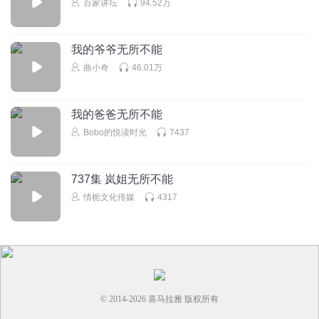
百家讲坛
94.52万
我想问下，东北老铁平常说话都这么贫吗？这是说书还是贫
嘴啊，我真的服了，还有忠诚被作者说的这么不值一提，都
是钱可以解决，历史忠臣名将这么多都被这货视而不见。尤
我的爷爷无所不能
其是作者背景从小在农村道馆长大，一出来抽烟喝酒说话也
曲小奇
46.01万
油里油气，一副在江湖老混子的模样，简直尼玛胡扯。听不
下去了，主播非常好，选错书了
我的爸爸无所不能
回复
2025-08-02
4
Bobo的悦读时光
7437
听友375175381
湘西才是蛊虫之乡，而且苗语其实都是一样的！没有隔村一
737集 岚姐无所不能
说
情栀文化传媒
4317
回复
2025-06-07
1
我的意中人_rn
回复 @
听友375175381
:
你来我安徽玩玩，保证每个
县方言都有差别
还得一会
© 2014-
2026
喜马拉雅 版权所有
还不如雇一群雇佣兵，拿火箭弹机枪。就架他们脖子上，看