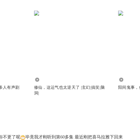
102.12万
6.42万
|多人有声剧
修仙，这运气也太逆天了 |玄幻|搞笑|脑
阳间鬼事，借
洞|
你不更了呢
毕竟我才刚听到第60多集 最近刚把喜马拉雅下回来