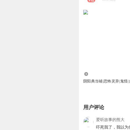
4.52万
阴阳典当铺|恐怖灵异|鬼怪
用户评论
爱听故事的熊大
吓死我了，我以为