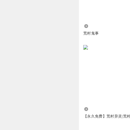
53.29万
荒村鬼事
2.48万
【永久免费】荒村异灵|荒