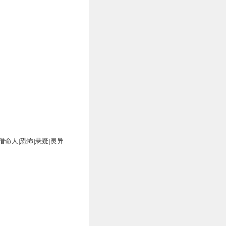
命人|恐怖|悬疑|灵异