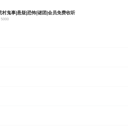
村鬼事|悬疑|恐怖|谜团|会员免费收听
5000