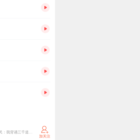
畅༼听，搜༄༅ 索：八顿 《规则怪谈：我比诡异还变态！》 《救命！不小心撩到主神怎么办？！》 《全民：我背诵三千道藏转职天师》 《我降临在矩阵宇宙》 《老弟，你是警察，不是暴徒啊》 《娘娘请开门，北镇魔司例行检查》 《风流乡情【多人有声剧】》欢迎大家搜索收听呦~~~~
加关注