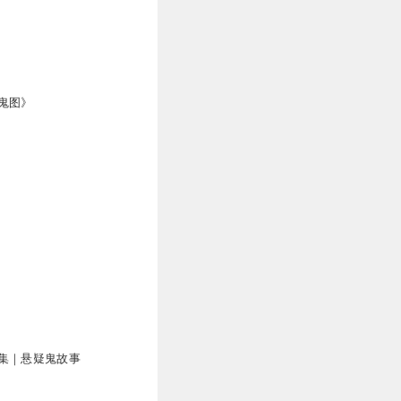
鬼图》
集｜悬疑鬼故事