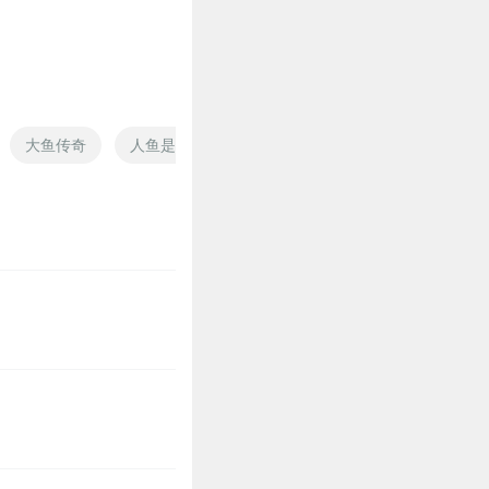
大鱼传奇
人鱼是妃
人鱼当自强
是小人鱼啊