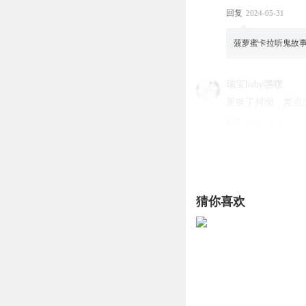
回复
2024-05-31
菠萝蜜卡拉听鬼故
瑞宝baby嘿嘿
更换了封面，差点
回复
2024-06-09
一天吃十顿1
6：03
回复
2025-01-23
猜你喜欢