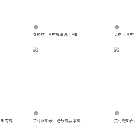
5.13万
3100
参神村 | 荒村鬼事晚上别听
免费《荒村
1.18万
1.39万
村里有鬼
荒村冥影录｜悬疑鬼故事集
荒村谜影合