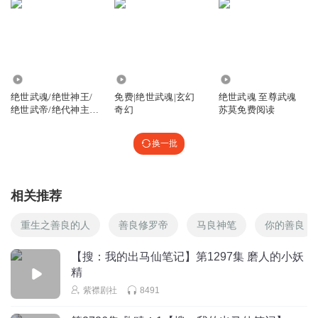
1.15万
2.21万
98.99万
绝世武魂/绝世神王/
免费|绝世武魂|玄幻
绝世武魂 至尊武魂
绝世武帝/绝代神主至
奇幻
苏莫免费阅读
尊武魂苏莫
换一批
相关推荐
重生之善良的人
善良修罗帝
马良神笔
你的善良
【搜：我的出马仙笔记】第1297集 磨人的小妖
精
紫襟剧社
8491