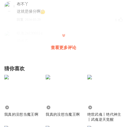
布不丫
这就是缘分啊
回复
2024-05-29
1
听友241306914
动画片
查看更多评论
回复
2024-11-28
0
猜你喜欢
5239
35.29万
2.35万
我真的没想当魔王啊
我真的没想当魔王啊
绝世武魂丨绝代神主
丨武魂逆天觉醒