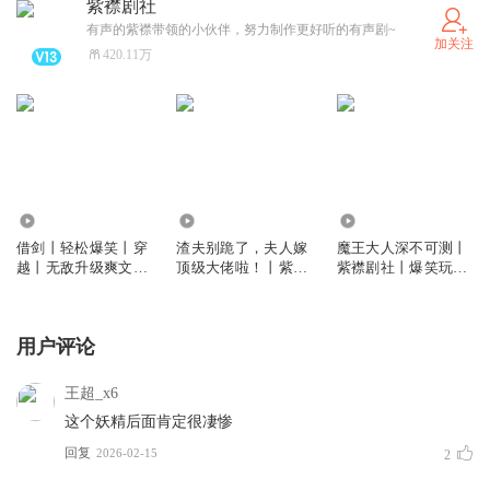
紫襟剧社
有声的紫襟带领的小伙伴，努力制作更好听的有声剧~
加关注
420.11万
56.20万
106.05万
6044.67万
借剑丨轻松爆笑丨穿
渣夫别跪了，夫人嫁
魔王大人深不可测丨
越丨无敌升级爽文丨
顶级大佬啦！丨紫襟
紫襟剧社丨爆笑玩家
紫襟剧社制作丨多人
剧社制作丨总裁豪门
流丨《这游戏也太真
有声剧
丨火葬场丨多人有声
实了》魔幻版
剧
用户评论
王超_x6
这个妖精后面肯定很凄惨
回复
2026-02-15
2