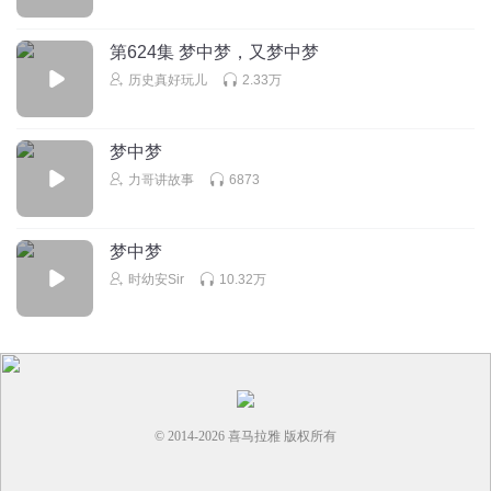
回复
2024-11-04
4
第624集 梦中梦，又梦中梦
历史真好玩儿
2.33万
额尔古纳zjw
日有所思夜有所梦，虚虚实实，实实虚虚～
回复
2024-05-25
3
梦中梦
力哥讲故事
6873
认证用户2003
播的太好了 感觉主播的口水成河喽
梦中梦
回复
2024-06-27
3
时幼安Sir
10.32万
听友184222971
尼玛作者有病吧，做个梦做了3集
回复
2025-05-25
2
听友522276731
回复 @
听友184222971
:
你病才是真的不轻，这么讨
© 2014-
2026
喜马拉雅 版权所有
厌，听到现在干啥，而且这是原著剧情，你是骂四大名著不行吗？