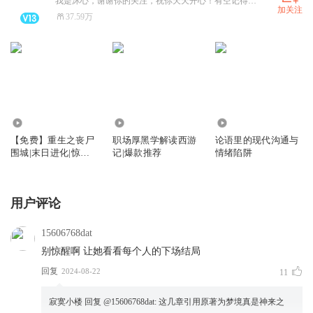
我是沐心，谢谢你的关注，祝你天天开心！有空记得来听我的书！
加关注
37.59万
11.95万
7.61万
9703
【免费】重生之丧尸
职场厚黑学解读西游
论语里的现代沟通与
围城|末日进化|惊险
记|爆款推荐
情绪陷阱
恐怖|末世求生
用户评论
15606768dat
别惊醒啊 让她看看每个人的下场结局
回复
2024-08-22
11
寂寞小楼
回复 @
15606768dat
:
这几章引用原著为梦境真是神来之