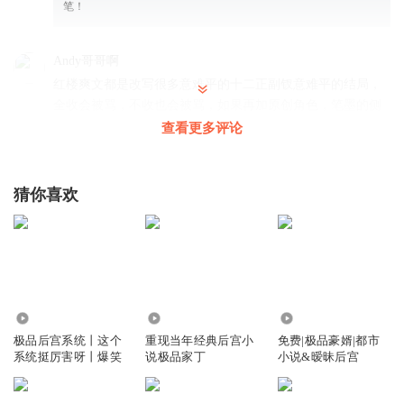
笔！
Andy哥哥啊
红楼爽文都是改写很多意难平的十二正副钗意难平的结局，
全收会被骂，不收也会被骂，如果再加原创角色，笔墨的侧
重很难把握！这本挽天倾是我读过红楼爽文里最喜欢的几本
查看更多评论
之一，作者对于每个妹妹的笔墨描写都不错，情节也相对合
理，毕竟是后宫文嘛！当然是....我的.......都是我的
猜你喜欢
回复
2024-08-24
9
浮若年华_uv
回复 @
Andy哥哥啊
:
还有哪本写的比较好
怅元
我做过5重梦中梦，差点以为我要死了，一直知道是梦，一直
194.19万
25.76万
2.82万
醒不来
极品后宫系统丨这个
重现当年经典后宫小
免费|极品豪婿|都市
系统挺厉害呀丨爆笑
说极品家丁
小说&暧昧后宫
回复
2024-12-09
4
昵称修改一次
回复 @
怅元
:
我一般配合梦，有什么怕的，反正知道