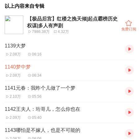
以上内容来自专辑
【极品后宫】红楼之挽天倾|起点霸榜历史
权谋|多人有声剧
免费订阅
7986.38万
4.32万
1139大梦
2.08万
06:16
1140梦中梦
2.08万
06:34
1141元春：我昨个儿做了一个梦
2.10万
05:56
1142王夫人：珩哥儿，怎么你也在
2.09万
05:40
1143哪怕是不嫁人，也是不可能的
2.06万
06:06