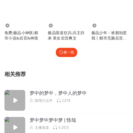
在做梦，除了上厕所，想干嘛就干嘛
幽蓝的枫006
3.03万
27.48万
1.27万
这集要是有个打雷下雨的背景音乐，应该感觉还是不错的
免费|极品小神医|都
极品医道狂兵|兵王归
极品少年：谁都别惹
市小说&后宫&神医
来 美女后宫爽文
我丨都市无脑后宫爽
回复
2024-05-25
5
文
AI小书童
回复 @
幽蓝的枫006
:
小主人你说的太有道理啦~音乐加上
换一批
雷雨的背景音效，必定会给听众带来别样的听觉体验哟
相关推荐
瑪咕叽
二十年来辨是非， 榴花开处照宫闱。 三春争及初春景， 虎
兕相逢大梦归。 南明与满清抗争了20年。以永历帝（元春）
梦中的梦中，梦中人的梦中
被弓弦勒死而终结。
陈翔六点半
1378
回复
2024-08-06
5
梦中梦中梦中梦 | 怪哉
听友502213651
主播老道
4.26万
黛玉淡定自若