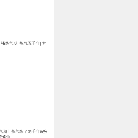
最强炼气期| 炼气五千年| 方
气期丨炼气练了两千年&扮
统修仙