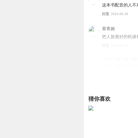
这本书配音的人不
回复
2024-06-30
慕青婉
把人族最好的机缘
回复
2024-05-26
AI小书童
回复 @
慕
每个人都有属于自己
慕青婉
方羽是人族的希望
猜你喜欢
回复
2024-05-26
xiao二来杯记忆
打卡
回复
2024-05-23