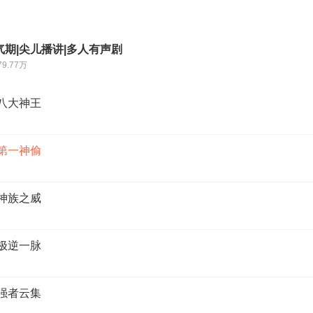
期|尖儿播讲|多人有声剧
79.77万
 八大神王
 第一神偷
 神族之威
 极逆一脉
 强者云集