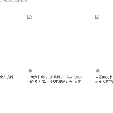
容易就能入眠得夜晚。
39.07万
3327.96
尖儿演播）
【免费】唐砖 | 尖儿播讲 | 唐人的餐桌
宋疆|历史权
同作者孑与2 | 同名电视剧原著 | 古装轻
品多人有声
喜剧