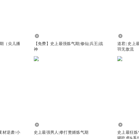
36.92万
304.55万
期（尖儿播
【免费】史上最强炼气期|修仙|兵王|战
道君| 史上
神
羽无敌流
74.51万
872.40万
废材逆袭/小
史上最强男人|拳打赘婿炼气期
史上最狂炼
猪吃虎&系