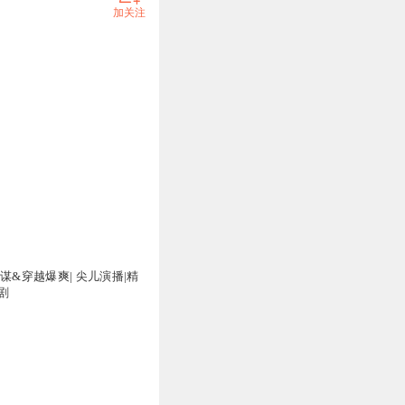
加关注
万
谋&穿越爆爽| 尖儿演播|精
剧