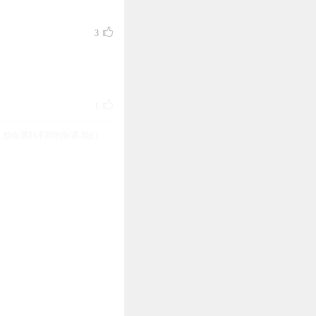
3
1
,都会遇到不同的际遇,我们
0
0