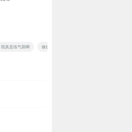
我真是练气期啊
修炼从气人开始
炼气时代
心炼气修者