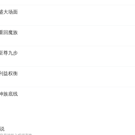
 盛大场面
 重回魔族
 至尊九步
 利益权衡
 神族底线
说