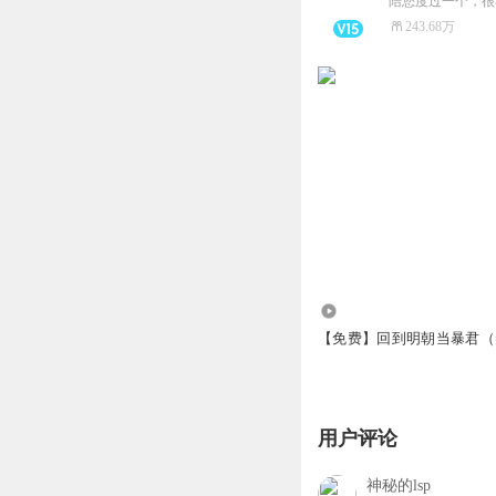
陪您度过一个，很
243.68万
5.17万
【免费】回到明朝当暴君（
用户评论
神秘的lsp