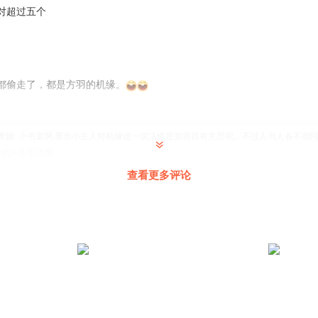
对超过五个
都偷走了，都是方羽的机缘。
青婉
:
小书童啊,看出小主人对机缘这一说法也是觉得很有意思呢。不过人与人各不相同
的人生道路哦~
查看更多评论
。