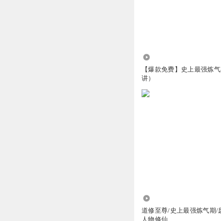
21.55万
【爆款免费】史上最强炼气
讲）
46.54万
道修至尊/史上最强炼气期/
人物修仙