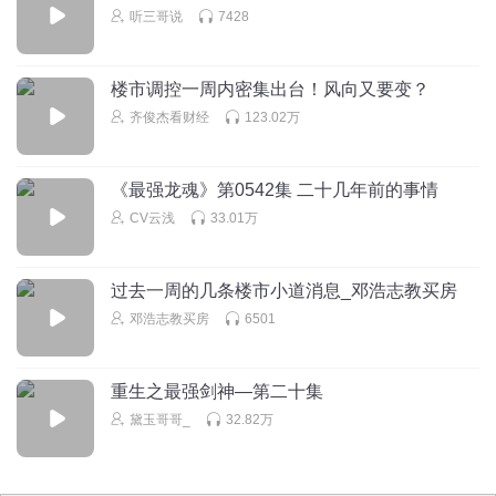
听三哥说
7428
房屋过剩的问题。
5月16日晚，财新报道，住建部、金融监管总局、国有大行
等机构正在探讨收购存量住房。
楼市调控一周内密集出台！风向又要变？
齐俊杰看财经
123.02万
5月17日，靴子落地，央行正式宣布：
设立3000亿元保障性住房再贷款，鼓励引导金融机构按照
市场化、法治化原则，支持地方国有企业以合理价格收购已
《最强龙魂》第0542集 二十几年前的事情
CV云浅
33.01万
建成未出售商品房，用作配售型或配租型保障性住房，预计
将带动银行贷款5000亿元。
新华社5月17日电，保障性住房贷款贷款利率为1.75%，资
过去一周的几条楼市小道消息_邓浩志教买房
邓浩志教买房
6501
金成本非常低，且通过银行发给地方国有企业，不得用于地
方政府融资平台，专款专用。不知道每个地方能匀多少，各
地方各房企会抢破头。
重生之最强剑神—第二十集
本次央行以再贷款的方式介入收储，开历史之先河，远超预
黛玉哥哥_
32.82万
期。
此前市场认为，如果参照租金回报率1.5%，以及PSL利率