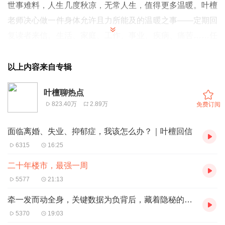
世事难料，人生几度秋凉，无常人生，值得更多温暖。叶檀
老师决心做一件身体允许且力所能及的温暖之事——定期回
复读者来信。生活、家庭、工作、事业、疾病、痛苦……任
何想要倾诉的话，都可以发送到我们的邮箱
yetanbusiness@163.com，或者在公众号长留言，更多归
以上内容来自专辑
属可在公众号菜单栏寻找。温暖一个是一个，一起好好的活
叶檀聊热点
着。
823.40万
2.89万
免费订阅
文/叶檀财经团队
三个月一次的复查时间又到了，每一次都有点忐忑。
面临离婚、失业、抑郁症，我该怎么办？｜叶檀回信
心态发生了变化，以前头晕或者肩膀痛不过是觉得看书看多
6315
16:25
了，现在会下意识的想，会不会是转移了？如果复查结果很
二十年楼市，最强一周
好，又会担心下一次会不会出问题。患得患失，让快乐不那
5577
21:13
么纯粹。
牵一发而动全身，关键数据为负背后，藏着隐秘的角落
我决定把这一世的生命，清清楚楚地放在眼前。每个人都有
5370
19:03
属于自己的人生旅程，或长或短，这是物理规律，是无法改