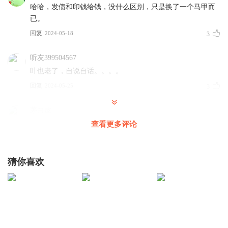
哈哈，发债和印钱给钱，没什么区别，只是换了一个马甲而
上述政策，从宣布之日起的第二天，也就是5月18日开始执
已。
行，速度够快。
回复
2024-05-18
3
目前房贷利率已经在历史性低位，在此基础上，进一步取消
贷款下限，利率工具用到了极致。未来不排除随着环境变化
听友399504567
利率进一步走低。
叶也老了，自说自话。。。。
首付方面，过去几年从30%、到20%、再到15%，已是有史
回复
2024-05-25
3
以来最宽松的首付水平。
茅白皮
不断打破历史记录，说明国家对房地产的现状有强烈的紧迫
叶老师没问题的，我朋友妈妈好好保护10年了都没问题。
查看更多评论
感。
回复
2024-05-19
2
看看数字就知道，这种紧迫感其来有自。
5月17日上午，国家统计局公布最新的房地产数据，哀声一
猜你喜欢
路很长___也很短_
片。2024年4月份，房地产市场继续调整，70个大中城市各
楼市政策大动作，政府直接下场买房，楼市复苏有望，期待
更多好消息
线城市商品住宅销售价格同、环比降幅均有所扩大。
回复
2024-05-23
1
二手房是当前楼市的风向标，二手房相当惨淡。
一线城市二手住宅销售环比价格下降1.1%，降幅比上月扩
1388812ookb