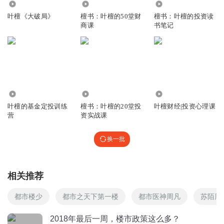
41.12万
44.24万
246.16万
大0.4个百分点，北上广深圳分别下降1.6%、0.8%、1.4%和
好好过好每一天
叶檀《大破局》
檀书：叶檀的50堂财
檀书：叶檀的投资读
0.7%。三线城市二手住宅销售价格环比均下降0.9%，环比
商课
书笔记
回复
2024-05-20
0
降幅同样在扩大，也是0.4个百分点。
听友229080200
同比看，北上广深分别下降8.0%、7.5%、10.2%和8.5%，
第一
二、三线城市二手住宅销售则分别下降6.8%和6.6%，降幅
回复
2024-05-18
0
均比上月扩大0.9个百分点。
2297
116.47万
3.65万
在降首付等大招出台之前，本周房地产领域谈论最多的话题
叶檀的基金定投训练
檀书：叶檀的20堂投
叶檀财经|投资心理课
是政府收储。市场大小作文疯传，在政府收储刺激下，沪港
营
资实战课
两地房地产板块持续大涨。
换一批
万科港股大涨超过35%，A股股价破9，市值重回千亿。最
近三天，房地产和相关行业，是A股绝对最强的板块。
房地产板块之所以如此强势，除了降首付等消息，最近疯传
相关推荐
的政府收储是助推地产板块上涨的最大原因。
都市楼少
都市之天下第一楼
都市医神周凡
苏陌周
据新加坡联合早报5月15日的报道，中国政府正考虑，让地
2018年最后一周，楼市政策这么多？
方政府利用银行贷款，购买几百万套的未售出住房，以缓解