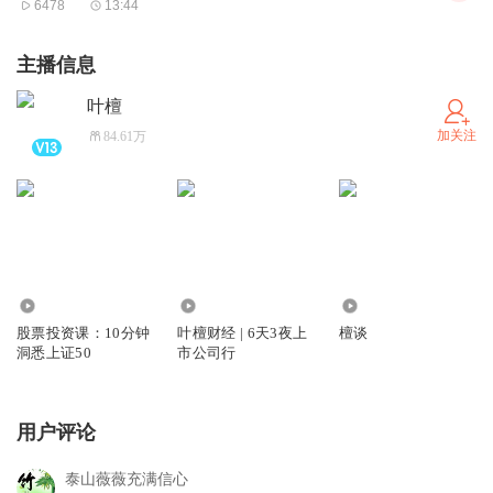
6478
13:44
#01
20年楼市最强一周，政府直接买房
主播信息
本周堪称楼市政策有史以来最强的一周，从政府收储到降首
叶檀
付，每天大招不断。
加关注
84.61万
5月17日，全国切实做好保交房工作视频会议召开，对口最
高负责人表示：打好商品住房烂尾风险处置攻坚战，扎实推
进保交房、消化存量商品房等重点工作。
几乎同一时间，央行宣布调整楼市信贷政策，力度颇大。
主要调整如下：
2.54万
3751
8128.54万
一、取消全国层面首套住房和二套住房商业性个人住房贷款
股票投资课：10分钟
叶檀财经 | 6天3夜上
檀谈
利率政策下限；
洞悉上证50
市公司行
二、5月18日起，下调个人住房公积金贷款利率0.25个百分
点；
用户评论
三，首套房商贷最低首付比例调整为不低于15%，二套房商
贷最低首付比例调整为不低于25%。
泰山薇薇充满信心