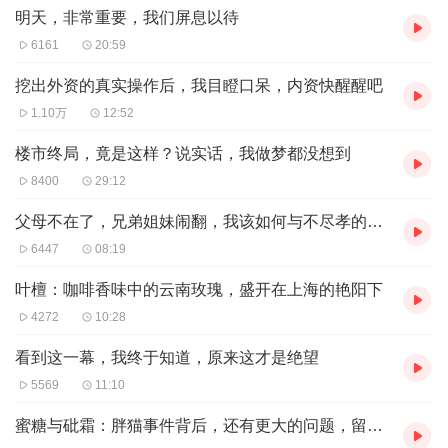
变的事实。我们可以选择的，就是做好当下，享受当下，并
明天，非常重要，我们屏息以待
心怀感激。
6161
20:59
每快乐一分钟，这一世的快乐就多了一分钟；多一年，就多
挖出外资的真实操作后，我目瞪口呆，内资快醒醒吧
享受一年的快乐，多十年，就多享受十年的快乐……
1.10万
12:52
这次复查结果非常好，又是120分。
楼市终局，竟是这样？说实话，我做梦都没想到
得习惯变成慢性病人，每天吃药，每过21天要输液。什么是
8400
29:12
真正的生命体验？可以把21天的治疗、三个月的复查当作繁
父母不在了，兄弟姐妹闹翻，我该如何与不尽孝的哥哥相处？｜叶檀回信
重的任务，在焦躁中度过一天又一天，直到下个节点来临；
6447
08:19
也可以把当下的每一刻当作重生的幸福时光，眼中有光心中
有爱，让时间如流水般淌过，不知老之将至。
叶檀：咖啡香味中的云南玫瑰，盛开在上海的艳阳下
这次复查不再那么焦虑，面前摆满零食、有可爱的豚豚，在
4272
10:28
医院的咖啡吧买了红绿相间的肥肥的多肉，沐浴在阳光下，
看到这一幕，我终于知道，原来这才是绝望
如同一株植物，感受着天地万物的生命脉动。
5569
11:10
好好享受，属于自己的美好时光吧。
蜜糖与砒霜：胖猫事件背后，还有更大的问题，留给我们的时间不多了
本周檀几条，正文部分如下：