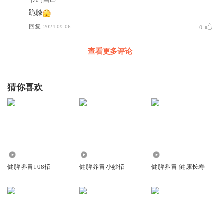
跪膝
回复
2024-09-06
0
查看更多评论
猜你喜欢
3637
62.03万
8.11万
健脾养胃108招
健脾养胃小妙招
健脾养胃 健康长寿