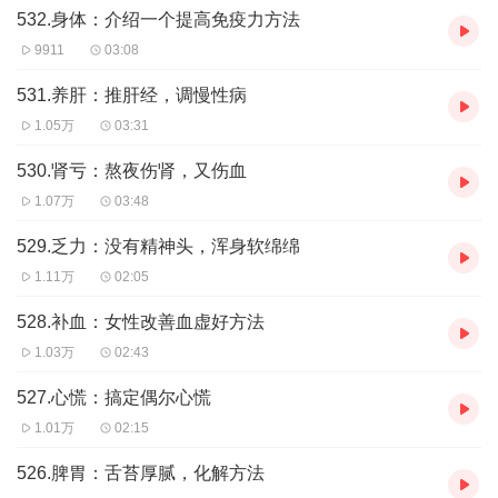
肾
，应该说是大益肝脏。
532.身体：介绍一个提高免疫力方法
9911
03:08
跪膝能调理失眠
，把虚热拉下来不允许它烦扰心脑，把血气
531.养肝：推肝经，调慢性病
引导到肝肾，血到了肝肾，肝肾会自主进行功能分配，工作
1.05万
03:31
不累，睡眠质量就来了。
530.肾亏：熬夜伤肾，又伤血
1.07万
03:48
跪膝还能把血气引导到盆腔
，有盆腔炎女生不妨试试，奏
效。
529.乏力：没有精神头，浑身软绵绵
1.11万
02:05
但是在下建议，对待女科问题务必得勤快，
能配合疏通肝经
528.补血：女性改善血虚好方法
刮痧最好。
1.03万
02:43
527.心慌：搞定偶尔心慌
还有就是眼睛问题，
眼睛精华是肝肾给的
，为本，通过膀胱
1.01万
02:15
经和胆经疏导上去的，为用。
526.脾胃：舌苔厚腻，化解方法