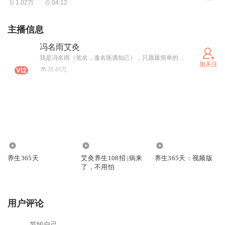
1.02万
04:12
心神透不透亮，得看心血足不足，心神特别灵，眼睛就有精
气儿。
主播信息
冯名雨艾灸
心血的剩余电量多少，这都归功于背后肝肾的推背力。
我是冯名雨（笔名，逢名医遇知己），只愿最简单的方法，帮助更多的知己。有问题大家可以私信我
加关注
28.49万
所以跪膝养的是肝肾，也是它们能默默支持的所有功能，其
中包括就是眼睛功能，还有眼神。
跪膝久了你自己就会发现眼睛小毛病淡化
了，眼神更有深
度，我们说这眼睛有神，有力量。
19.67万
4816.45万
7.68万
养生365天
艾灸养生108招 |病来
养生365天：视频版
了，不用怕
时间自己掌握，瑜伽垫适是个好的选择，沙发也可以，当然
不能太软。
用户评论
节约自己