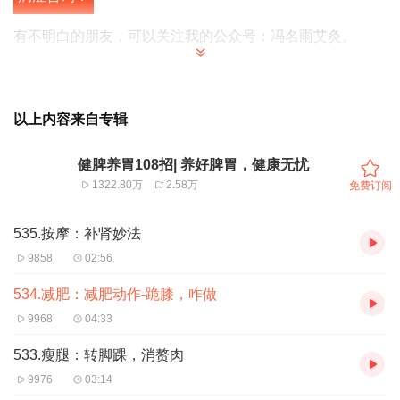
有不明白的朋友，可以关注我的公众号：冯名雨艾灸。
穴位推荐：
以上内容来自专辑
活动哪里，气血到哪里，气血到哪里主动开动修复哪里。
健脾养胃108招| 养好脾胃，健康无忧
1322.80万
2.58万
免费订阅
当真正领悟这个道理，经络用起来就娴熟了。
535.按摩：补肾妙法
跪膝也是引导术一种，把血气引导到膝盖，这只其一
9858
02:56
534.减肥：减肥动作-跪膝，咋做
实际是把血气引导到阴经，只不过我们主观期望它更多的引
9968
04:33
导到肝经里，它确实也这般去做了
533.瘦腿：转脚踝，消赘肉
所以养生界才会流传
跪膝大补肝，其实它也健脾，它也益
9976
03:14