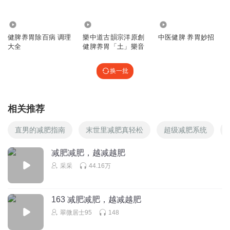
428.56万
2.95万
2.06万
健脾养胃除百病 调理
樂中道古韻宗洋原創
中医健脾 养胃妙招
大全
健脾养胃「土」樂音
换一批
相关推荐
直男的减肥指南
末世里减肥真轻松
超级减肥系统
减肥减肥，越减越肥
采采
44.16万
163 减肥减肥，越减越肥
翠微居士95
148