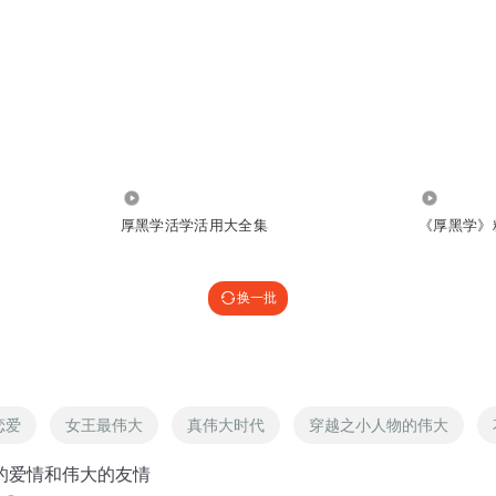
15.97万
686.52万
厚黑学活学活用大全集
《厚黑学》
换一批
恋爱
女王最伟大
真伟大时代
穿越之小人物的伟大
大的爱情和伟大的友情