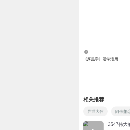
351.95万
《厚黑学》活学活用
相关推荐
异世大伟
阿伟想
3547伟