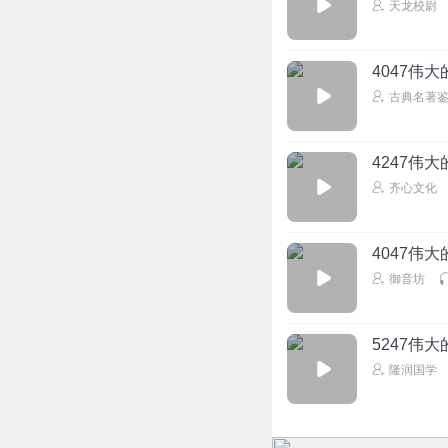
天龙校尉
4047伟
古典名著
4247伟
齐心文化
4047伟
御音坊
5247伟
隆润国学