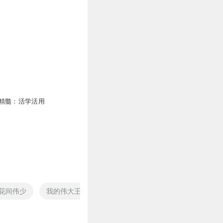
精髓：活学活用
花间伟少
我的伟大王国
一代伟人
伟伟归来
万物