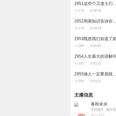
2951这些个卫道士
173
02:42
2952周易知识告诉
170
03:41
2953既然我们知道
160
03:42
2954人生最大的误解叫
165
03:11
2955做人一定要底
183
03:11
主播信息
春秋未央
任何疑问，都欢迎
31.40万