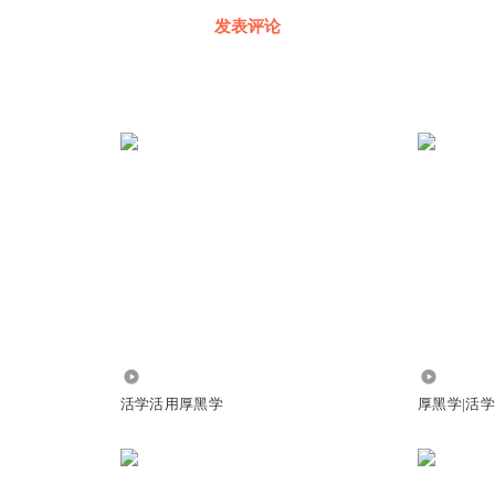
发表评论
5170
1.29万
活学活用厚黑学
厚黑学|活