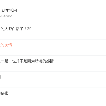
：活学活用
15.09万
看的人都白活了！29
大的友情
师在一起，也并不是因为所谓的感情
则
和秘密