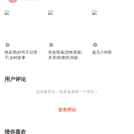
157.52万
292.05万
360.93万
桃花艳|好吃不过饺
色欲惊魂|恐怖悬疑|
超凡小村医
子|乡村故事
灵异|惊悚|民间故事|
都市怪谈
用户评论
还没有评论，快来发表第一个评论！
发表评论
猜你喜欢