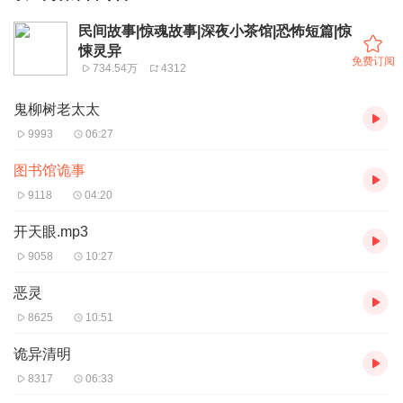
民间故事|惊魂故事|深夜小茶馆|恐怖短篇|惊
悚灵异
免费订阅
734.54万
4312
鬼柳树老太太
9993
06:27
图书馆诡事
9118
04:20
开天眼.mp3
9058
10:27
恶灵
8625
10:51
诡异清明
8317
06:33