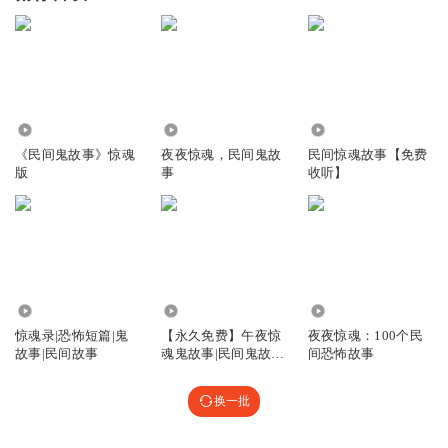
6.51万
1.52万
378.83万
《民间鬼故事》惊魂
夜夜惊魂，民间鬼故
民间惊魂故事【免费
版
事
收听】
267.78万
35.41万
19.82万
惊魂录|恐怖短篇|鬼
【永久免费】午夜惊
夜夜惊魂：100个民
故事|民间故事
魂鬼故事|民间鬼故
间恐怖故事
事|惊魂|悬疑
换一批