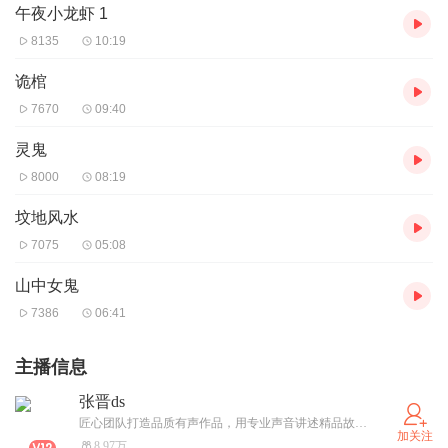
午夜小龙虾 1
8135
10:19
诡棺
7670
09:40
灵鬼
8000
08:19
坟地风水
7075
05:08
山中女鬼
7386
06:41
主播信息
张晋ds
匠心团队打造品质有声作品，用专业声音讲述精品故事，用声音陪伴每一位听友！ ——— 专注品质，声动心灵！
加关注
8.97万