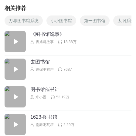
相关推荐
万界图书馆系统
小小图书馆
第一图书馆
太阳系图
《图书馆诡事》
霄旭讲故事
18.38万
去图书馆
婵妮甲有声
7687
图书馆催书计
米小圈
53.19万
1623-图书馆
剧舞吧瓦塔
2.29万