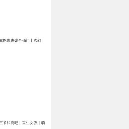
0
0
靠挖骨虐爆全仙门丨玄幻丨
王爷和离吧丨重生女强丨萌