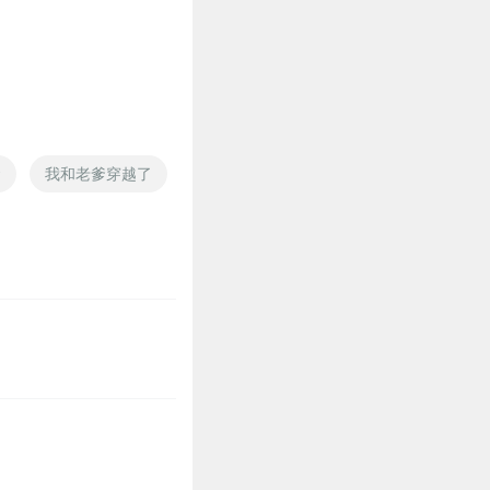
爹
我和老爹穿越了
火影之我的老爹是手打
我是你爹