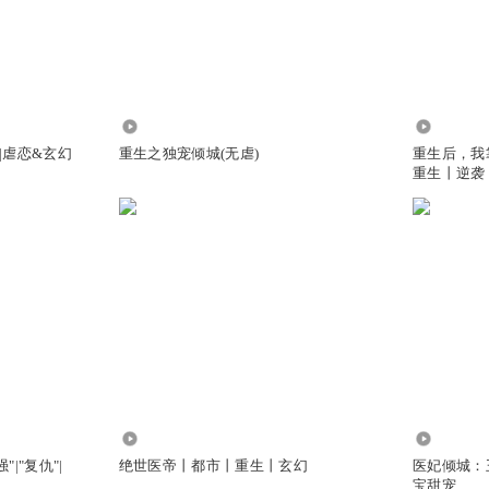
？
349.45万
29.12万
|虐恋&玄幻
重生之独宠倾城(无虐)
重生后，我
重生丨逆袭
140.68万
76.33万
"|"复仇"|
绝世医帝丨都市丨重生丨玄幻
医妃倾城：
宝甜宠