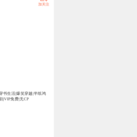
加关注
万
穿书生活|爆笑穿越|半纸鸿
|VIP免费|无CP