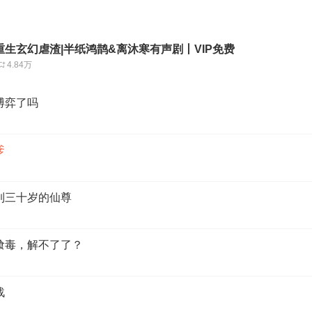
生玄幻虐渣|半纸鸿鹊&离沐寒有声剧丨VIP免费
4.84万
的博弈了吗
爹
不到三十岁的仙尊
的喰毒，解不了了？
战