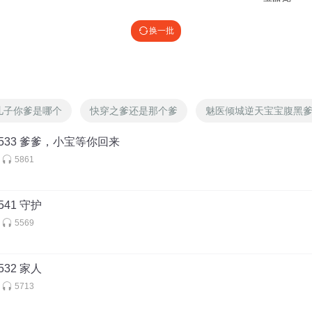
换一批
儿子你爹是哪个
快穿之爹还是那个爹
魅医倾城逆天宝宝腹黑
533 爹爹，小宝等你回来
5861
41 守护
5569
32 家人
5713