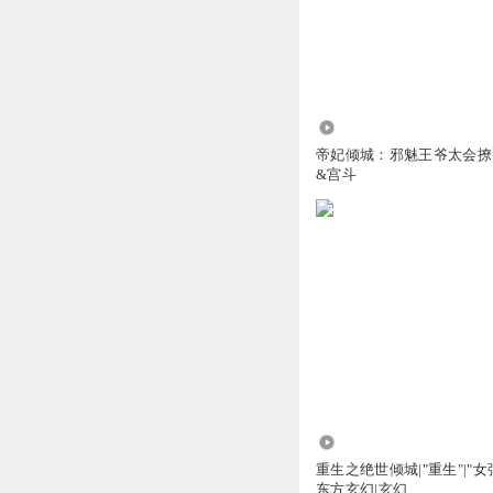
回复
2024-05-04
听友471323690
今年还能更新完吗
回复
2024-05-04
15.29万
帝妃倾城：邪魅王爷太会撩
&宫斗
1.44万
重生之绝世倾城|"重生"|"女强
东方玄幻|玄幻