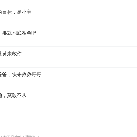
山的目标，是小宝
到，那就地底相会吧
，黄黄来救你
，爸爸，快来救救哥哥
法随，莫敢不从