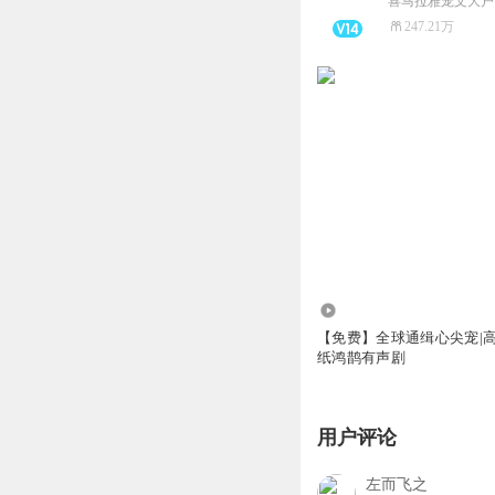
喜马拉雅宠文大户
247.21万
26.77万
【免费】全球通缉心尖宠|高
纸鸿鹊有声剧
用户评论
左而飞之