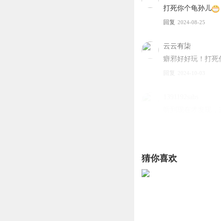
打死你个龟孙儿
回复
2024-08-25
云云有柒
癖邪好好玩！打死
回复
2024-10-03
1391192sahs
听到现在才发现，
回复
2024-07-02
七秒记忆霞
猜你喜欢
辟邪好可爱哈哈
回复
2024-06-21
听友107238445
哈哈哈，同感