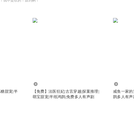
！我不是吹的！甜到齁！
37.69万
5907.93
糖甜宠|半
【免费】法医狂妃|古言穿越|探案推理|
咸鱼一家的
萌宝甜宠|半纸鸿鹊|免费多人有声剧
鹊多人有声剧