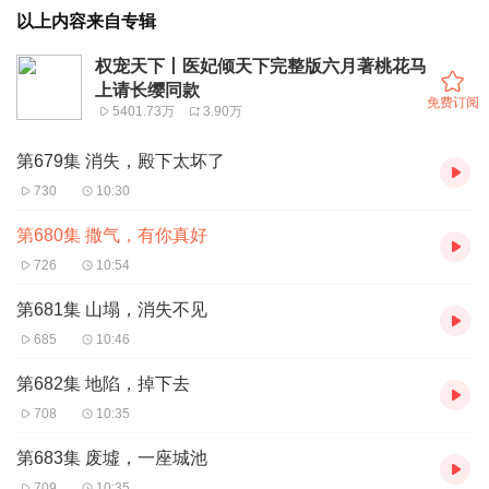
以上内容来自专辑
权宠天下丨医妃倾天下完整版六月著桃花马
上请长缨同款
免费订阅
5401.73万
3.90万
第679集 消失，殿下太坏了
730
10:30
第680集 撒气，有你真好
726
10:54
第681集 山塌，消失不见
685
10:46
第682集 地陷，掉下去
708
10:35
第683集 废墟，一座城池
709
10:35