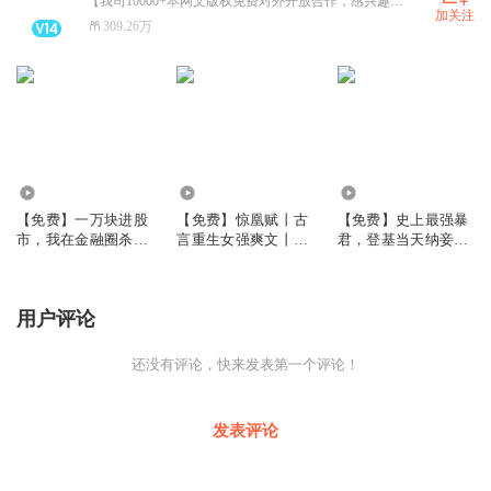
【我司10000+本网文版权免费对外开放合作，感兴趣可私信了解详情~】广东畅读信息科技有限公司是从事精品网络文学IP孵化，内容驱动型的公司，市场定位“内容独角兽”，目前公司拥有全版权内容小说10000+部，精品动态漫22部、精品漫画6部，影视剧108部，精制有声剧2000+部、精制少儿广播剧30+部，累计有声/广播剧总时长25万+小时。
加关注
309.26万
6.43万
3.52万
5.40万
【免费】一万块进股
【免费】惊凰赋丨古
【免费】史上最强暴
市，我在金融圈杀疯
言重生女强爽文丨阿
君，登基当天纳妾
了丨商战爽文丨重生
彩著丨朝堂权谋丨多
9999丨逆袭爽
暴富
人剧
用户评论
还没有评论，快来发表第一个评论！
发表评论