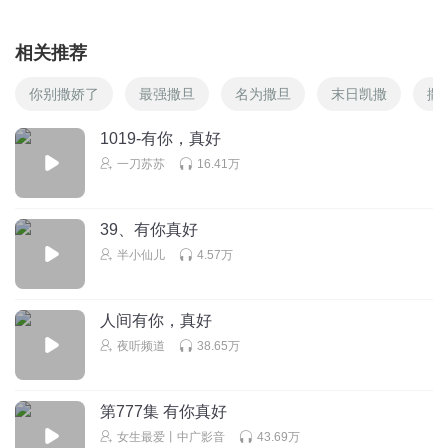
相关推荐
你别撒娇了
最强撒旦
名为撒旦
末日凯撒
撒
1019-有你，真好
一刀苏苏
16.41万
39、有你真好
半小仙儿
4.57万
人间有你，真好
夜听频道
38.65万
第777集 有你真好
女生最爱丨中广影音
43.69万