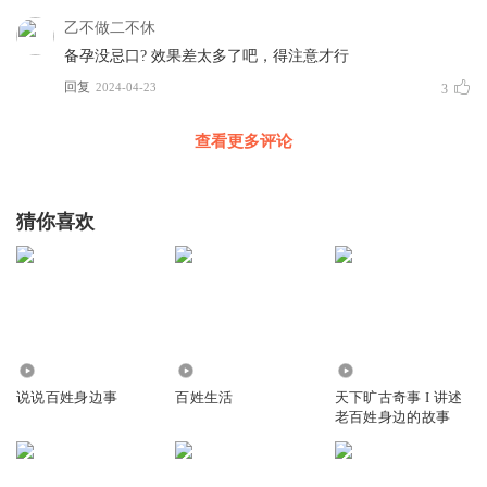
病。
乙不做二不休
备孕期间保持身体健康非常重要，猕猴桃就是你不可或缺的
备孕没忌口? 效果差太多了吧，得注意才行
水果之选。
回复
2024-04-23
3
8种忌口食物，备孕期间要远离
查看更多评论
1.
芹菜：影响精子数量和质量
芹菜虽然营养丰富，但它含有一种叫做芹菜素的物质，可能
猜你喜欢
会影响精子的数量和质量。
因此，备孕期间的男性最好少吃或不吃芹菜。
2.
螃蟹：寒性食材，容易引起流产
3572
9034
77.39万
螃蟹属于寒性食材，对于备孕期间的女性来说，过多食用可
说说百姓身边事
百姓生活
天下旷古奇事 I 讲述
能导致子宫收缩，增加流产的风险。
老百姓身边的故事
因此，备孕期间的女性最好避免食用螃蟹。
3.