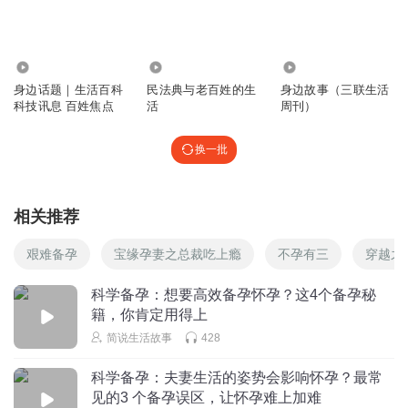
大蒜：具有杀精作用
大蒜虽然具有杀菌消炎的作用，但它也含有一种叫做大蒜素
6574
898
1.60万
的物质，可能会对精子产生不良影响。
身边话题｜生活百科
民法典与老百姓的生
身边故事（三联生活
备孕期间的男性应适量减少大蒜的摄入量。
科技讯息 百姓焦点
活
周刊）
4.
咖啡：影响胚胎健康
换一批
咖啡中的咖啡因可能会对胎儿的神经系统产生不良影响，增
加流产和早产的风险。
相关推荐
因此，备孕期间夫妻双方都应尽量避免饮用咖啡。
艰难备孕
宝缘孕妻之总裁吃上瘾
不孕有三
穿越之
5.
苦瓜：抑制子宫内膜分化
科学备孕：想要高效备孕怀孕？这4个备孕秘
苦瓜中含有一种叫做苦瓜素的物质，可能会抑制子宫内膜的
籍，你肯定用得上
简说生活故事
428
分化，影响胚胎着床。
因此，备孕期间的女性最好少吃或不吃苦瓜。
科学备孕：夫妻生活的姿势会影响怀孕？最常
6.
见的3 个备孕误区，让怀孕难上加难