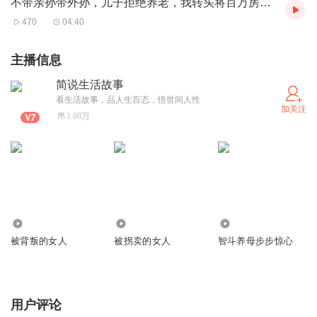
不带亲孙带外孙，儿子拒绝养老，我转头将百万房产送女婿：谁伺候我我送给谁
海带含有丰富的铁元素和碘元素等各种矿物质，既能清理血
470
04:40
管，又能促进新陈代谢。
备孕期间多吃海带，有助于改善体质，提高受孕率。
主播信息
6.
简说生活故事
鳕鱼：营养丰富，利于胎儿大脑发育
看生活故事，品人生百态，悟世间人性
加关注
鳕鱼是优质蛋白质的来源，还富含DHA等不饱和脂肪酸。
1.88万
这些物质对胎儿的大脑发育至关重要，能让宝宝更聪明。
7.
黑豆：促进卵泡发育，助你好孕
黑豆被誉为“豆中之王”，它含有丰富的植物雌激素，能促进
卵泡的发育和排卵。
19.81万
66.75万
3606
备孕期间多吃黑豆，有助于提高受孕率。
被背叛的女人
被拐卖的女人
智斗养母步步惊心
8.
猕猴桃：富含维生素C，增强免疫力
用户评论
猕猴桃是维生素C的宝库，它能增强免疫力，预防感冒等疾