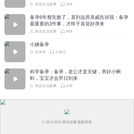
简说生活故事
394
啤酒：影响精子和卵子质量
啤酒中的酒精会对精子和卵子产生毒性作用，降低其质量。
备孕6年都失败了，直到远房亲戚告诉我：备孕
备孕期间的夫妻双方都应避免饮酒，确保宝宝的健康。
最重要的3件事，才终于喜迎好孕来
简说生活故事
468
7.
木瓜：含有避孕成分
小姨备孕
木瓜中含有一种叫做木瓜酶的物质，具有避孕作用。
兆丰华
3.86万
因此，备孕期间的女性最好少吃或不吃木瓜，以免影响受
孕。
科学备孕：备孕，老公才是关键，养好小蝌
8.
蚪，宝宝才会早日到来
山楂：可能引起子宫收缩
简说生活故事
436
山楂虽然具有消食化积的作用，但它也含有一些可能引起子
宫收缩的成分。
备孕期间的女性最好避免食用过多山楂，以免增加流产的风
险。
© 2014-
2026
喜马拉雅 版权所有
备孕并不是一件简单的事情，它需要我们用心去准备、去呵