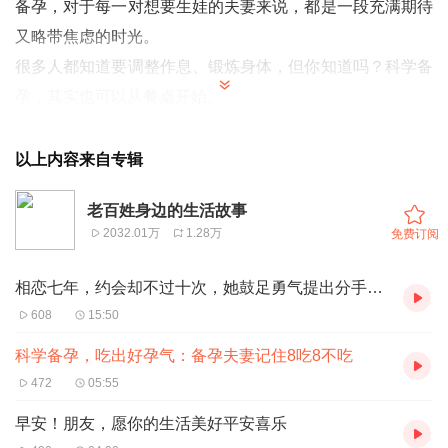
备孕，对于每一对想要生娃的夫妻来说，都是一段充满期待
又略带焦虑的时光。
很多人都知道要调整作息、锻炼身体，但你知道吗？科学备
孕，其实也可以从餐桌开始。
今天，我们就来聊聊备孕期间的“8吃8不吃”，让美食助你轻
松好孕！
以上内容来自专辑
8种必吃美食，助你备孕成功。
老百姓身边的生活故事
1.
2032.01万
1.28万
免费订阅
菠菜：补充叶酸，改善排卵
菠菜是叶酸的天然来源，叶酸对于女性来说至关重要。
相恋七年，约会却不过十次，她鼓足勇气提出分手时，却发现男友另有隐情
它不仅能预防贫血，还能促进排卵，提高受孕几率。
608
15:50
所以，备孕期间，不妨多吃一些菠菜，让身体更健康！
科学备孕，吃出好孕气：备孕夫妻记住8吃8不吃
2.
472
05:55
牛肉：富含营养，利于胚胎着床
早安！朋友，愿你的生活美好平安喜乐
牛肉含有丰富的铁、锌等微量元素和蛋白质，有助于改善女