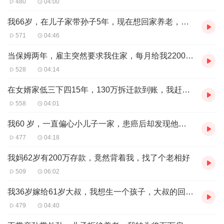
480
04:00
性体质，为胚胎着床提供良好的环境。
同时，牛肉还能增强男性的生育能力，是备孕期间的优质食
我66岁，在儿子家带孙子5年，现在想回家养老，儿媳非要我给他们50万，才肯放我走
材。
571
04:46
3.
当保姆两年，雇主突然要求我住家，每月给我22000工资，1个月后我愤而辞职
生蚝：补锌佳品，提高精子质量
528
04:14
生蚝是锌的宝库，锌对于男性来说至关重要。
在女婿家低三下四15年，130万拆迁款到账，我赶紧带老伴走
它不仅能提高精子的数量和质量，还能增强精子的活力。
558
04:01
适量食用生蚝，让准爸爸们更有信心迎接新生命的到来。
我60 岁，一直偏心小儿子一家，患癌后却发现他们是白眼狼
4.
477
04:18
玉米：富含维生素E，促进生育
玉米中的维生素E具有抗.氧.化作用，能保护卵巢和子宫的
我妈62岁有200万存款，竟然背着我，找了个老相好
健康。
509
06:02
同时，维生素E还能促进性激素的分泌，有助于备孕成功。
我36岁嫁给61岁大叔，我想生一个孩子，大叔的回应让我瞠目结舌
5.
479
04:40
海带：清理血管佳品，利于气血循环