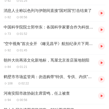
92
01:25
物件和品牌的价值不只在商业，它更是一种情怀，凝聚着人
们生活与情感的长久记忆。值此互联网30周年之际，新京报
消息人士称以色列与伊朗间直接“国对国”打击结束了
贝壳财经拟策划大型专题“互联网半甲子，三十厚德载物”，
82
00:56
发起“互联网30年30物”线索征集令：
中国科学院院士郭华东：各国科学家要合作为科技发展作出更大贡献
如果你还记得第一次用什么物件上网，愿意分享你互联网记
73
01:52
忆中具有标志意义的物件、应用或平台，欢迎通过以下方式
“空中视角”首次全开 《瞰见昌平》航拍纪录片下周首映
联系我们：
92
01:45
征集电话：010-67106710
朝外大街再添文化新地标，茑屋北京首店落地朝阳
征集邮箱：beikecaijing@xjbnews.com
84
01:21
征集时间：即日起至4月30日
我们将认真对待每一个线索，从中选取30个物件形成专题，
鹤壁市市场监管局：勿选购带“特供、专供、内供”等标识白酒
借助媒体平台、专家机构和企业力量，发挥媒体的记录和传
108
02:22
播的作用，书写这30个物件穿越互联网30年，励精图治、
河南安阳市政协副主席雷鸣，任上被查
拥抱变化、谋求发展的生动事迹。我们将以故事化的报道手
94
00:56
法，讲述它们在中国的品牌经历，人们对它们的记忆情怀，