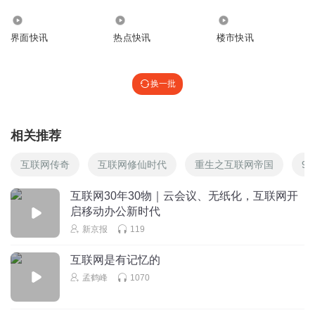
2590.28万
8.57万
3.26万
界面快讯
热点快讯
楼市快讯
换一批
相关推荐
互联网传奇
互联网修仙时代
重生之互联网帝国
9
互联网30年30物｜云会议、无纸化，互联网开
启移动办公新时代
新京报
119
互联网是有记忆的
孟鹤峰
1070