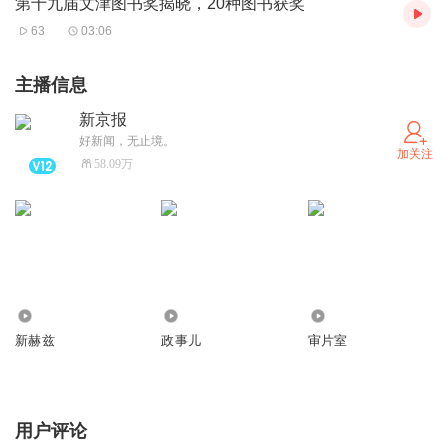
第十九届文津图书奖揭晓，20种图书获奖
背后凝结的发展历程，以及未来的创新之路。
63
03:06
主播信息
新京报
好新闻，无止境。
加关注
58.09万
3431.30万
769.66万
40.97万
新赫兹
政事儿
审片室
用户评论