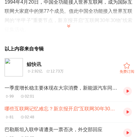
1994年4月20日，中国全功能接入世界互联网，成为国际互
联网大家庭中的第77个成员。值此中国全功能接入世界互联
网的“半甲子”重要节点，新京报开启“互联网30年30物”线索
征集活动。
三十年来，伴随互联网的高速发展，消费电子行业产生翻天
覆地的改变，手机逐渐发展成为人类肢体的延伸，人们通过
以上内容来自专辑
数据“分身”在微信、微博联络，在“猫狗拼”购物，在“抖快腾
鲸快讯
爱优”娱乐，在滴滴、高德出行……互联网如今渗透到我们
2.92亿
12.73万
免费订阅
生活的各个方面，AI更以底层技术革命之势赋能几乎所有垂
直行业。
一季度增长稳主要体现在大宗消费，新能源汽车同比增长31.8%
这三十年，中国互联网从无到有，从小到大，从大到强，诞
99
02:01
生了许多物件、应用或平台。新京报贝壳财经希望通过讲述
哪些互联网记忆难忘？新京报开启“互联网30年30物”线索征集
中国互联网发展史上具有标志意义的物件、应用或平台的故
81
02:48
事，勾勒中国互联网三十年的演进历程，并结合其中蕴含的
巴勒斯坦入联申请遭美一票否决，外交部回应
技术、商业模式和创新透视其未来将走向何方。