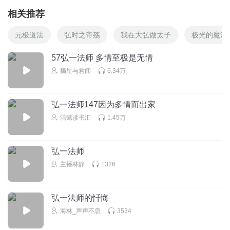
相关推荐
元极道法
弘时之帝殇
我在大弘做太子
极光的魔法
57弘一法师 多情至极是无情
摘星与君闻
6.34万
弘一法师147因为多情而出家
洁懿读书汇
1.45万
弘一法师
主播林静
1326
弘一法师的忏悔
海林_声声不息
3534