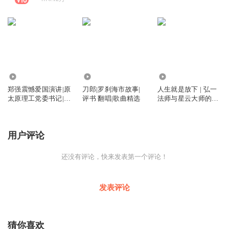
5.24万
12.06万
123.57万
郑强震憾爱国演讲|原
刀郎|罗刹海市故事|
人生就是放下 | 弘一
太原理工党委书记|退
评书 翻唱|歌曲精选
法师与星云大师的隔
休网红教授
空对话 | 必听的智慧
经典
用户评论
还没有评论，快来发表第一个评论！
发表评论
猜你喜欢