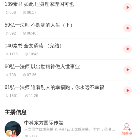
139素书 如此 理身理家理国可也
656
06:17
59弘一法师 不圆满的人生（下）
592
06:46
140素书 全文诵读 （完结）
1155
10:42
60弘一法师 以出世精神做入世事业
738
07:36
61弘一法师 追着别人的幸福跑，你永远不幸福
1861
11:26
主播信息
中科东方国际传媒
人文国学优质主播 喜马A+认证优质主播。 方向：圣者文化|觉者严华，行者道法|人者禅茶。 目标：大音希声|大象无形；大爱倾情|大美潮评；大作虚灵|大众觉醒；大德共生|大道同行！
加关注
6.12万