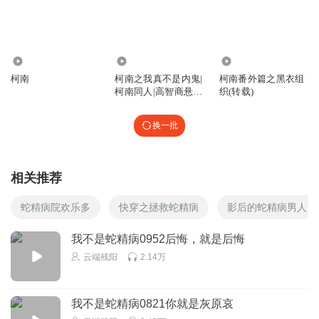
存呢
自然之子聊天之力
320
1.14万
1.11万
回复
2024-04-13
1
柯南
柯南之我真不是内鬼|
柯南番外篇之黑衣组
柯南同人|高智商悬
织(转载)
纵情Rey
疑|单人有声剧
快来抢沙发吧
换一批
回复
2024-04-11
0
吴壹啊
相关推荐
马萨卡
蛇精病院欢乐多
快穿之拯救蛇精病
影后的蛇精病男人
回复
2025-02-24
0
我不是蛇精病0952后悔，就是后悔
栩瞳语
云端残阳
2.14万
重复了
回复
2024-05-04
0
我不是蛇精病0821你就是灰原哀