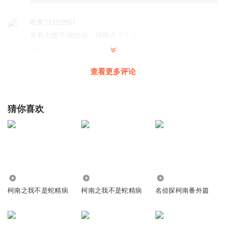
听友333322951
更新太慢了 搞快点，搞快点！！！
回复
2024-12-13
2
查看更多评论
911大学毕业
又又又不更新是吧
，月票还想要吗
回复
2024-04-12
2
猜你喜欢
你的主治医生_
这集和上集重复了
回复
2024-04-24
1
2.23万
25.88万
4125
奶油茶双双
柯南之我不是蛇精病
柯南之我不是蛇精病
名侦探柯南番外篇
池非迟表示他就不该开口说话，他这该死的一开口就把天聊
死的天赋啊
回复
2024-04-11
1