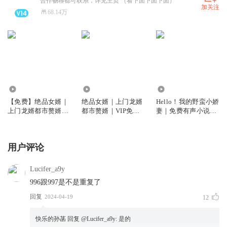
合作畅聊都可联系，详见主页 （看下面下面下面）
加关注
68.14万
61.66万
3707.08万
3915.82万
【免费】绝品女婿｜
绝品女婿｜上门龙婿
Hello！我的野蛮小娇
上门龙婿都市赘婿｜
都市赘婿｜VIP免费
妻｜免费有声小说｜
免费多人有声剧
多人有声剧
总裁甜宠多人
用户评论
Lucifer_a9y
996跟997是不是重复了
回复
2024-04-19
12
快乐的孙菡
回复 @
Lucifer_a9y
:
是的