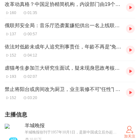
改革动真格？中国足协精简机构，内设部门由19个压缩至14个
160
01:35
俄联邦安全局：音乐厅恐袭案嫌犯供出一名上线联络人
137
00:57
依法对低龄未成年人追究刑事责任，年龄不再是“免诉金牌”| 时评
152
04:12
虐猫考生参加兰大研究生面试，疑未现身思政考核环节
193
02:07
禁止将阳台或房间改为厨卫，业主装修不可“任性”| 时评
152
03:20
主播信息
羊城晚报
羊城晚报创刊于1957年10月1日，是新中国成立后办起的第一张大型综合性晚报，是广东省委主管主办的省级党报，深耕岭南，辐射全国至海外，曾有百万级发行量。2003年羊城晚报位列全球日报发行量20强。如今，羊城晚报已经发展成为集报纸、网站、客户端为一体的全媒体传播平台，2020年融合传播力指数综合得分在所有省级报纸中排名第三。
加关注
10.81万