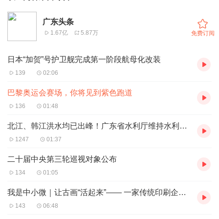
广东头条
1.67亿
5.87万
免费订阅
日本“加贺”号护卫舰完成第一阶段航母化改装
139
02:06
巴黎奥运会赛场，你将见到紫色跑道
136
01:48
北江、韩江洪水均已出峰！广东省水利厅维持水利防汛Ⅳ级应急响应
1247
01:37
二十届中央第三轮巡视对象公布
134
01:05
我是中小微｜让古画“活起来”—— 一家传统印刷企业的数字化转型启示
143
06:48