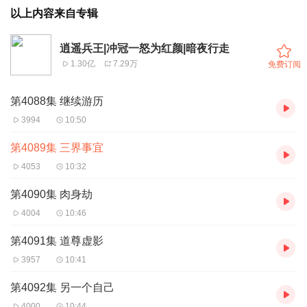
以上内容来自专辑
逍遥兵王|冲冠一怒为红颜|暗夜行走
1.30亿
7.29万
免费订阅
第4088集 继续游历
3994
10:50
第4089集 三界事宜
4053
10:32
第4090集 肉身劫
4004
10:46
第4091集 道尊虚影
3957
10:41
第4092集 另一个自己
4000
10:44