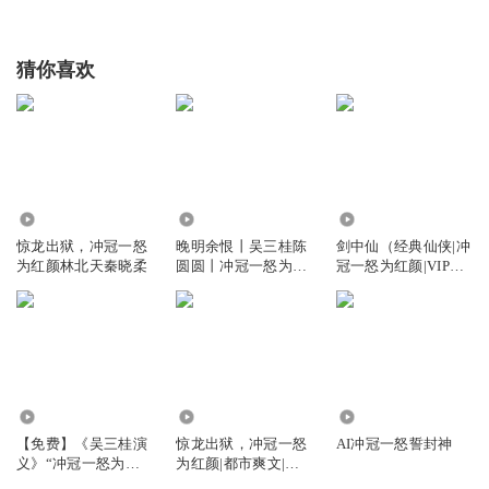
猜你喜欢
271
6.67万
230.86万
惊龙出狱，冲冠一怒
晚明余恨丨吴三桂陈
剑中仙（经典仙侠|冲
为红颜林北天秦晓柔
圆圆丨冲冠一怒为红
冠一怒为红颜|VIP免
颜
费精品）
5026
31.46万
1.42万
【免费】《吴三桂演
惊龙出狱，冲冠一怒
AI冲冠一怒誓封神
义》“冲冠一怒为红
为红颜|都市爽文|无
颜”经典公版书
敌流|复仇