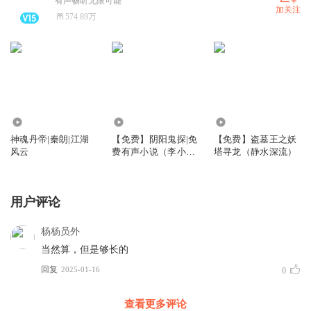
有声畅听无限可能
加关注
574.89万
4105.35万
14.09万
11.61万
神魂丹帝|秦朗|江湖
【免费】阴阳鬼探|免
【免费】盗墓王之妖
风云
费有声小说（李小嘴
塔寻龙（静水深流）
演播）
用户评论
杨杨员外
当然算，但是够长的
回复
2025-01-16
0
查看更多评论