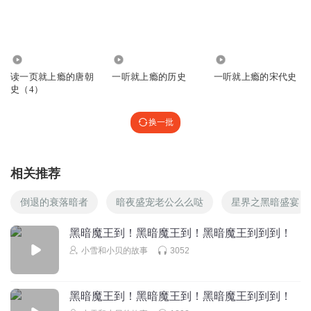
1563
895
1.59万
读一页就上瘾的唐朝
一听就上瘾的历史
一听就上瘾的宋代史
史（4）
换一批
相关推荐
倒退的衰落暗者
暗夜盛宠老公么么哒
星界之黑暗盛宴
黑暗魔王到！黑暗魔王到！黑暗魔王到到到！
小雪和小贝的故事
3052
黑暗魔王到！黑暗魔王到！黑暗魔王到到到！