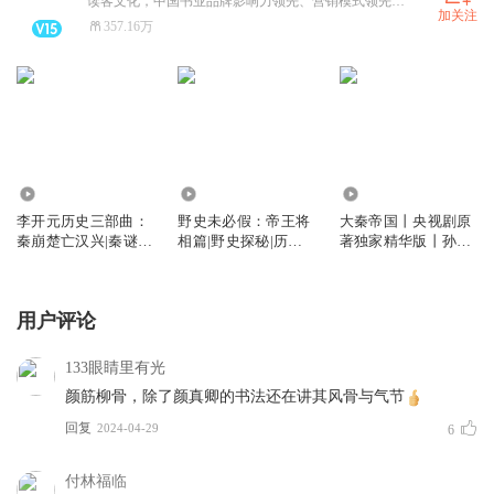
读客文化，中国书业品牌影响力领先、营销模式领先、生产方式领先的专业出版机构。连续推出《半小时漫画系列》《 藏地密码》《岛上书店》《无声告白》《大江大河》《银河帝国》《巨人的陨落》等超级畅销书。
加关注
357.16万
10.41万
5.83万
998.54万
李开元历史三部曲：
野史未必假：帝王将
大秦帝国丨央视剧原
秦崩楚亡汉兴|秦谜同
相篇|野史探秘|历史
著独家精华版丨孙皓
款|昊澜演播
故事|解密
晖著
用户评论
133眼睛里有光
颜筋柳骨，除了颜真卿的书法还在讲其风骨与气节
回复
2024-04-29
6
付林福临