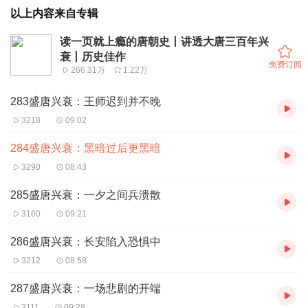
以上内容来自专辑
读一页就上瘾的唐朝史丨讲透大唐三百年兴
衰丨历史佳作
免费订阅
266.31万
1.22万
283盛唐兴衰：王师迟到并不晚
3218
09:02
284盛唐兴衰：黑暗过后更黑暗
3290
08:43
285盛唐兴衰：一夕之间兵溃散
3160
09:21
286盛唐兴衰：长安陷入恐惧中
3212
08:58
287盛唐兴衰：一场悲剧的开端
3111
09:28