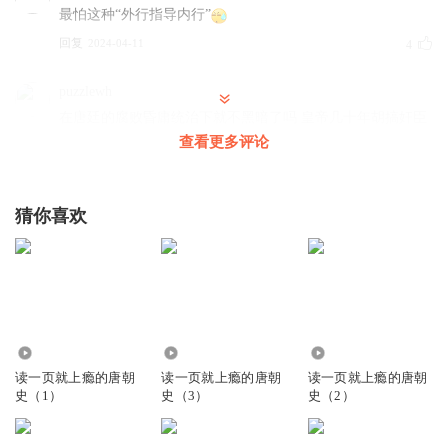
最怕这种“外行指导内行”
回复
2024-04-11
4
puzzlewh
在唐廷的腐败昏庸统治下就不黑暗了吗 皇帝几十年胡搞奸臣
几十年当道的朝局继续下去就不黑暗了吗 ……就封建年代 反
查看更多评论
叛不代表就是黑暗 黑暗的是谁在当道 当下安禄山很可能并不
比李隆基杨国忠黑暗
猜你喜欢
回复
2024-04-18
2
珏仕
人性可怖
回复
2024-04-10
3
2325
1787
1704
xiaoyang79
读一页就上瘾的唐朝
读一页就上瘾的唐朝
读一页就上瘾的唐朝
很好听
史（1）
史（3）
史（2）
回复
2024-08-08
0