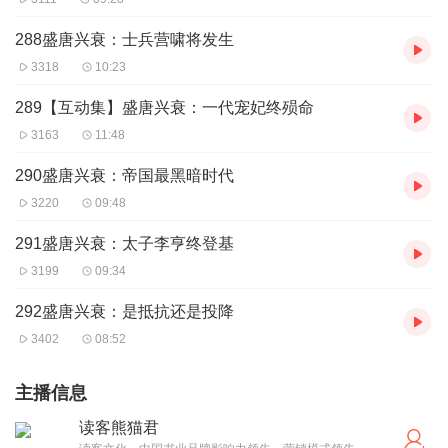
288盛唐兴衰：士兵营啸将发生
3318
10:23
289【互动集】盛唐兴衰：一代宠妃终殒命
3163
11:48
290盛唐兴衰：帝国最黑暗时代
3220
09:48
291盛唐兴衰：太子李亨终登基
3199
09:34
292盛唐兴衰：是抵抗还是投降
3402
08:52
主播信息
读客熊猫君