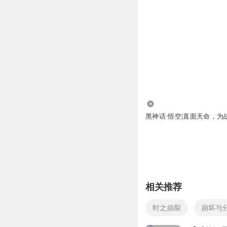
1.04万
黑神话·悟空|直面天命，为
相关推荐
时之崩裂
崩坏与