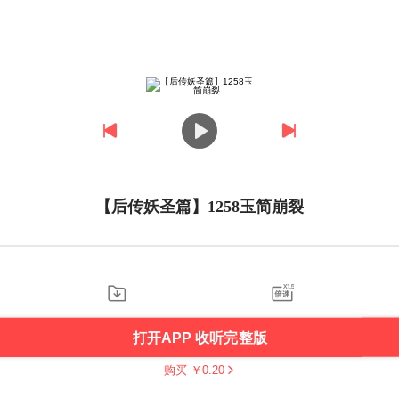
【后传妖圣篇】1258玉简崩裂
打开APP 收听完整版
购买 ￥
0.20