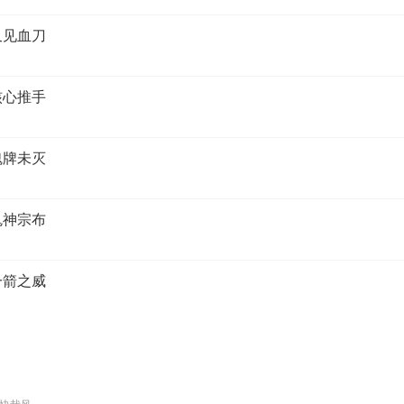
又见血刀
核心推手
魂牌未灭
鬼神宗布
一箭之威