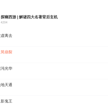
| 探幽西游 | 解谜四大名著背后玄机
4204
破虚离去
玉简崩裂
混沌光华
绝地天通
血影鬼王