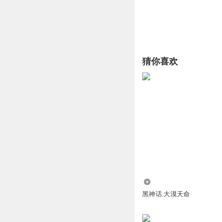
猜你喜欢
906
黑神话.大漠天命