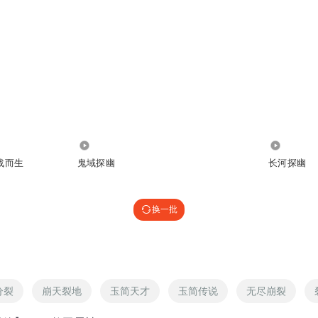
5.34万
1879
战而生
鬼域探幽
长河探幽
换一批
分裂
崩天裂地
玉简天才
玉简传说
无尽崩裂