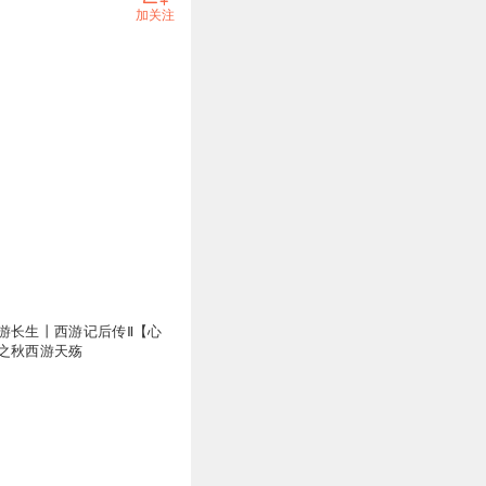
加关注
游长生丨西游记后传Ⅱ【心
之秋西游天殇