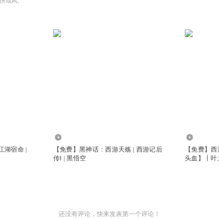
快哉风。
34.14万
3.68万
江湖宿命 |
【免费】黑神话：西游天殇 | 西游记后
【免费】西
传Ⅰ | 黑悟空
头血】丨叶
还没有评论，快来发表第一个评论！