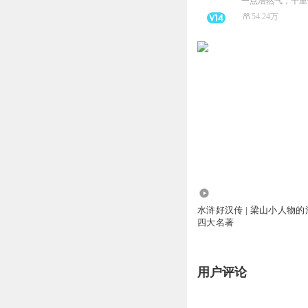
一点浩然气，千里
54.24万
1.95万
水浒好汉传 | 梁山小人物的
四大名著
用户评论