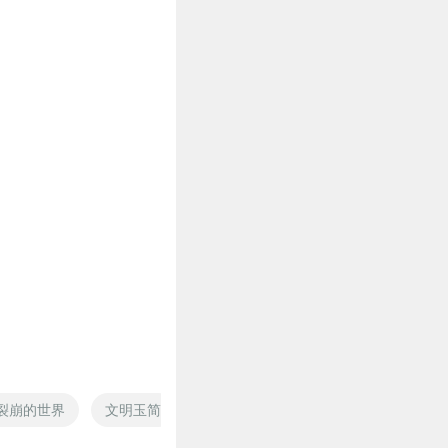
裂崩的世界
文明玉简
界风裂篇
崩裂的世界