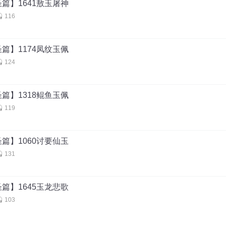
篇】1641敖玉屠神
116
篇】1174凤纹玉佩
124
篇】1318鲲鱼玉佩
119
篇】1060讨要仙玉
131
篇】1645玉龙悲歌
103