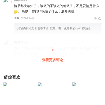
情书都快读烂了，该做的不该做的都做了，不是爱情是什么
。 所以，你们昨晚做了什么，展开说说…
回复
2024-03-26
40
水瓶塞塞
回复 @
塔塔李西
:
就是，有什么是我们vip不能听的
塔塔李西
都想亲亲抱抱举高高对方了，还分不清亲情和爱情
？兄弟
情可不会想亲亲！ 算了，分不清就别分了
，都一样！
查看更多评论
回复
2024-03-26
16
百里烁烁
猜你喜欢
腰疼，啧啧啧，说说为啥呢
回复
2024-03-31
14
钱食肆
回复 @
百里烁烁
:
好难猜哦😲