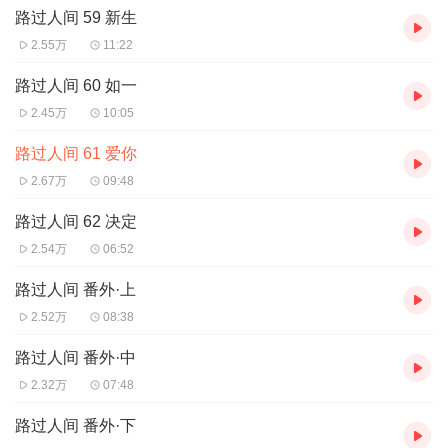
李德业、Ethan：辰羽
路过人间 59 新生
成叔：朝阳
2.55万
11:22
沈清：一菲
路过人间 60 如一
邱悄悄：曹一茜
2.45万
10:05
警花：小王子
路过人间 61 爱你
女教师：李婉祯
2.67万
09:48
路过人间 62 决定
2.54万
06:52
路过人间 番外·上
2.52万
08:38
路过人间 番外·中
2.32万
07:48
路过人间 番外·下