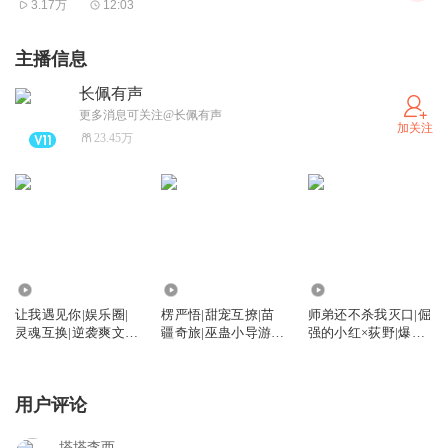
3.17万
12:03
主播信息
长佩有声
更多消息可关注@长佩有声
加关注
23.45万
1.28万
4624
8.50万
让我遇见你|娱乐圈|
楞严悟|甜宠互撩|苗
师弟还不杀我灭口|倔
灵魂互换|逆袭爽文|
疆奇旅|巫蛊小导游×
强的小红×荻野|爆笑
双美强惨
不死将军
沙雕|年下
用户评论
塔塔李西