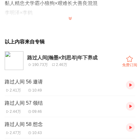
黏人精忠犬学霸小狼狗×艰难长大善良混混
李明泽×李鹤
=制作组=
出品：长佩文学
以上内容来自专辑
原著：春日负暄
路过人间|瀚墨×刘思岑|年下养成
制作：咪波文化
190.73万
2.46万
免费订阅
=配音组=
路过人间 56 邀请
李鹤：刘思岑
2.41万
10:49
李明泽：瀚墨
路过人间 57 领结
旁白：路扬
2.44万
09:46
沈小情：一耳听妶
路过人间 58 想念
韦正：王草草
2.47万
10:43
邱昊、郑衡：陈啟刚