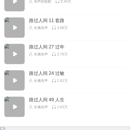
有声的陈默
8.34万
徐行之灵
最后这几集瀚墨的声音太诱人了
回复
2024-04-01
8
路过人间 11 套路
长佩有声
3.08万
薄荷味云朵
就㊗️所有鼻梁有痣的人幸福吧
路过人间 27 过年
回复
2025-09-07
6
长佩有声
2.76万
lingna蓝
回复 @
薄荷味云朵
:
谢谢我鼻梁上也有颗痣
路过人间 24 过敏
ruan1mao
长佩有声
2.81万
既像兄弟，又像恋人。分别多年，爱意未减分毫！！
回复
2024-03-26
6
路过人间 49 人生
长佩有声
2.63万