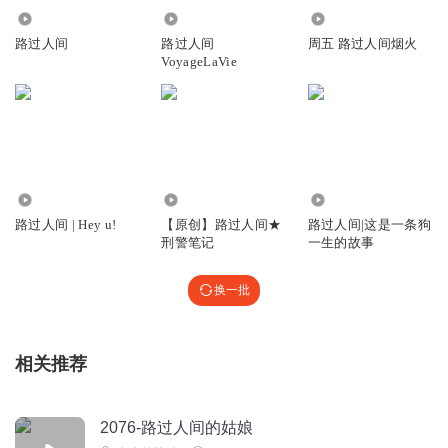
Ssx_小心欣
2374
2357
793
路过人间
路过人间
周五 路过人间烟火
嗯嗯
昨晚这是让他弟给“办了”
VoyageLaVie
回复
2024-04-02
12
世人不语
刘大师的美人音被感冒袭击了😂不过意外的挺适合这部有声
的
531
7759
2923
回复
2024-03-27
12
路过人间 | Hey u!
【原创】路过人间★
路过人间|这是一条狗
刑警笔记
一生的故事
安然自若的风
第二天腰疼，这是发生了什么
我可是会员啊
换一批
回复
2024-03-26
11
1350606pgpy
相关推荐
这是情亲和爱情的组合，真好啊！
回复
2024-05-10
9
2076-路过人间的姑娘