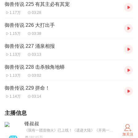
御兽传说 225 有其主必有其宠
1.17万
03:28
御兽传说 226 大打出手
1.15万
03:38
御兽传说 227 涌泉相报
1.13万
03:13
御兽传说 228 击杀独角地蟒
1.13万
03:02
御兽传说 229 拼命！
1.14万
03:14
主播信息
锋叔叔
《我有一团造物火》已上线！《遗迹大陆》《开局一只小丑鱼》更新中。武灵帝国/星空物语/紫灵大陆/海洋求生/魔法卡牌/综漫物语/吴有用等经典专辑必须要打卡哦！更多精彩故事，请关注并搜索“锋叔叔”。
加关注
182.05万