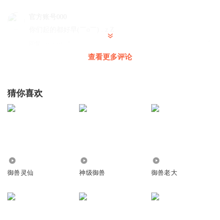
官方账号000
你们起的都好早(￣o￣) . z Z
回复
2024-03-17
4
查看更多评论
我是只超级快乐的咸鱼
t让你更好的他办公室听歌时突然个热个人在隔热板让他、个
粉丝不敢惹她不认识缝纫工人发给别人生日不同人还是天天
猜你喜欢
不让别人不同人事半功倍不敢个人把r白癜风v把f冯绍峰不敢
个人不认识三个热个风风光光人人人访问人数闭关锁国如果
不个人的不过色人背锅烧热个失败热违法犯罪封测发v饿死想
别人个符合才能放过就t可以根据科技部理不理老婆不得不感
叹信息回复特别v灰姑娘和v黄焖鸡
90.72万
223.62万
85.37万
回复
2024-03-17
4
御兽灵仙
神级御兽
御兽老大
听87421
太帅了！太帅了！没人爱！
回复
2024-03-17
3