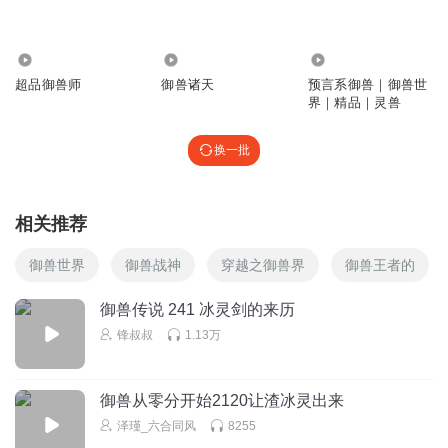
AIJ时空
1503
263.20万
8.94万
上课时，我躲在抽屉里看火影，最精彩的时候没流量了,气得
我一脚踢翻桌子：“神罗天征！”，冲过去把讲课的老师拽下
超品御兽师
御兽诸天
预言系御兽｜御兽世
界｜精品｜灵兽
来一顿暴打：“让你感受痛楚！”，校长在外面路过，大喝
道：“小子住手！吃我螺旋手里剑！”说完就把课本像我扔
换一批
来，“来的好!”我拿起凳子挡住课本：“须佐能乎，八尺
镜！”然后拿起一旁的拖把：“十拳剑！
回复
2024-06-05
2
相关推荐
阿念YTQ
御兽世界
御兽战神
穿越之御兽界
御兽王者的
快变人，马小川
回复
2024-03-17
御兽传说 241 冰灵剑的来历
1
锋叔叔
1.13万
王八蛋蛋
6
御兽从零分开始2120让渣冰灵出来
回复
2024-03-17
1
泽瑾_六合同风
8255