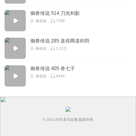
暗影骑士123
一起侃大山
御兽传说 514 刀光剑影
回复
2024-03-16
1
锋叔叔
7769
修小星辰
御兽传说 285 送你两道剑符
好听
锋叔叔
1.15万
回复
2024-03-17
1
恶剑仙
御兽传说 405 兽七子
.
锋叔叔
9445
回复
2024-03-17
1
© 2014-
2026
喜马拉雅 版权所有