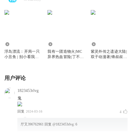
89.22万
9842
578.34万
浮岛漂流：开局一只
我有一团造物火|MC
紫灵外传之遗迹大陆|
小丑鱼 | 别小看我的
异界热血冒险|丁不凡
双子动漫著|锋叔叔演
鱼
系列
播
用户评论
1823453rlvg
鬼
回复
2024-03-16
4
厅又396762961
回复 @
1823453rlvg
:
6