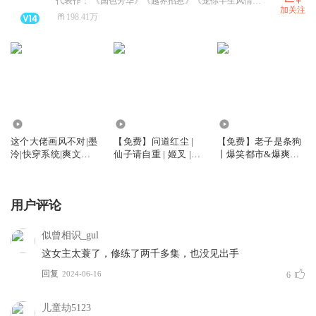
代表作： 《国色芳华》《越界招惹》《宠你半生风情》《退婚后大佬她又美又飒》《至尊神医之帝君要下嫁》等女频专辑 《凡人修仙之仙界篇》《我的徒弟都是大反派》《问道红尘》《末日进化乐园》等男频专辑
加关注
198.41万
691.09万
5.15万
4.63万
这个大佬画风不对|墨
【免费】问道红尘 |
【免费】老子是条狗
泠|快穿系统|爽文爆
仙子请自重 | 姬叉 |
丨爆笑都市&爆爽热
笑|多人有声剧
仙侠 | 爆笑 | 多人免
血多人有声剧丨免费
费有声剧
用户评论
似曾相识_gul
这女主太蓑了，修练了两千多集，也没见出手
回复
2024-06-16
6
儿童劫5123