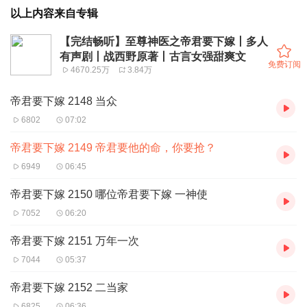
以上内容来自专辑
【完结畅听】至尊神医之帝君要下嫁丨多人
有声剧丨战西野原著丨古言女强甜爽文
免费订阅
4670.25万
3.84万
帝君要下嫁 2148 当众
6802
07:02
帝君要下嫁 2149 帝君要他的命，你要抢？
6949
06:45
帝君要下嫁 2150 哪位帝君要下嫁 一神使
7052
06:20
帝君要下嫁 2151 万年一次
7044
05:37
帝君要下嫁 2152 二当家
6825
06:36