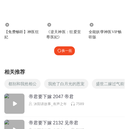
女主有点蠢
回复
2024-10-26
0
30.38万
4.30万
200.23万
薯条奶茶鸡翅
【免费畅听】神医狂
《逆天神医：狂爱至
全能妖孽神医VIP畅
女主就这样在旁边看着蓝潇被肢解抢了神体
妃
尊医妃》
听版
回复
2024-06-17
0
换一批
相关推荐
都别和我抢相公
我抢了白月光的恩宠
盛世二嫁过气前妻
帝君要下嫁 2047 帝君
沐阳讲故事_有声之年
7589
帝君要下嫁 2132 见帝君