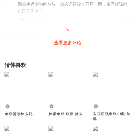
那么牛逼哄哄的名头，怎么还是被人不屑一顾，帝君你该给
自己正正名了
回复
2024-03-16
5
干枯的树
这男主就这样慢慢看着女主身边的朋友一个个被杀死？
查看更多评论
回复
2024-08-16
2
猜你喜欢
南鸢R
墨时谦这种坏到骨子里的人也能做神使，说明这幻神宫宫主
也不是什么善类
回复
2024-03-17
0
1391982lowy
3.03万
9.39万
707.78万
真他妈的来气，男女狗屁不是
至尊情溺神医妃
神豪至尊|双播 神医
医武透视至尊/神医圣
手
回复
2025-04-30
0
澜朵儿