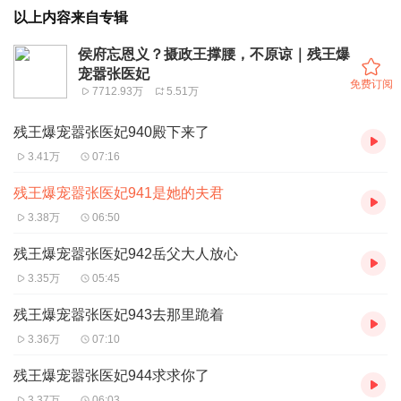
以上内容来自专辑
侯府忘恩义？摄政王撑腰，不原谅｜残王爆
宠嚣张医妃
免费订阅
7712.93万
5.51万
残王爆宠嚣张医妃940殿下来了
3.41万
07:16
残王爆宠嚣张医妃941是她的夫君
3.38万
06:50
残王爆宠嚣张医妃942岳父大人放心
3.35万
05:45
残王爆宠嚣张医妃943去那里跪着
3.36万
07:10
残王爆宠嚣张医妃944求求你了
3.37万
06:03