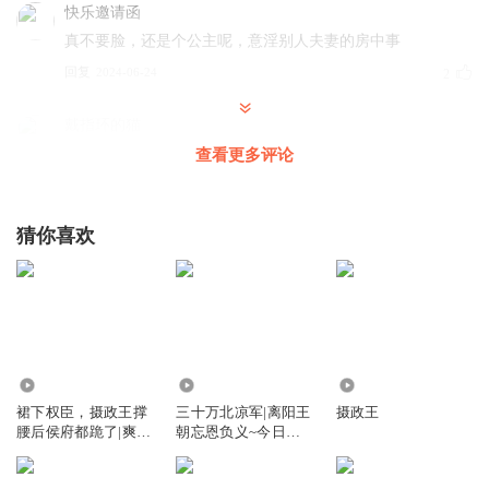
快乐邀请函
真不要脸，还是个公主呢，意淫别人夫妻的房中事
回复
2024-06-24
2
戴指环的猫
说别人贱民，自己呢，贼！！
查看更多评论
回复
2024-03-10
1
猜你喜欢
樱桃你好
晨香太讨厌了，赶紧下线
回复
2024-08-13
1
漂不落的雪片儿
你俩啥时候圆房啊，眼看着一千多集了
9.40万
3.75万
41.19万
回复
2024-04-07
0
裙下权臣，摄政王撑
三十万北凉军|离阳王
摄政王
腰后侯府都跪了|爽文
朝忘恩负义~今日我
女强复仇虐渣
反了
福多多GBRF
回复 @
漂不落的雪片儿
:
不会到剧终还没有吧