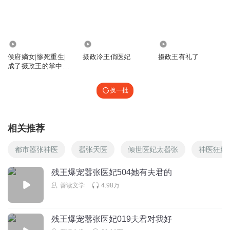
听友519552683
作者的情节节奏真是一坨💩
283.95万
1.17万
1.17万
回复
2025-12-09
0
侯府嫡女|惨死重生|
摄政冷王俏医妃
摄政王有礼了
成了摄政王的掌中宝
【精品多播】
换一批
相关推荐
都市嚣张神医
嚣张天医
倾世医妃太嚣张
神医狂妃
残王爆宠嚣张医妃504她有夫君的
善读文学
4.98万
残王爆宠嚣张医妃019夫君对我好