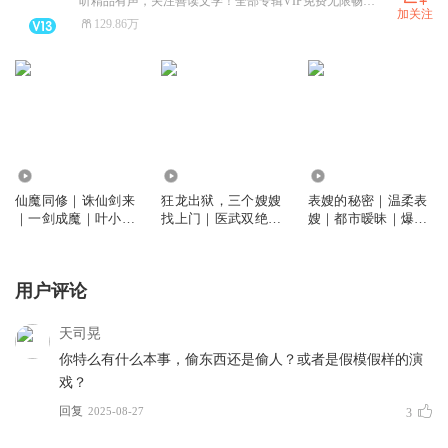
听精品有声，关注善读文学！全部专辑VIP免费无限畅听！
加关注
129.86万
1.04亿
196.73万
378.69万
仙魔同修｜诛仙剑来
狂龙出狱，三个嫂嫂
表嫂的秘密｜温柔表
｜一剑成魔｜叶小川
找上门｜医武双绝｜
嫂｜都市暧昧｜爆款
｜爆笑仙侠修炼
绝世邪医｜爽文
爽文
用户评论
天司晃
你特么有什么本事，偷东西还是偷人？或者是假模假样的演
戏？
回复
2025-08-27
3