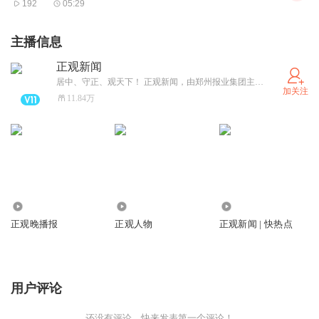
192
05:29
校、研究机构、直播平台积极开展合作，有助于形成“流量
增加扩大影响力，收入上涨提升内容质量，演出精彩留住更
主播信息
多观众”的正向循环，最终推动中华传统艺术守正创新。目
正观新闻
前，延边歌舞团、盘锦艺术团、长沙花鼓戏保护传承中心、
居中、守正、观天下！ 正观新闻，由郑州报业集团主办，是郑州市全力打造的“扎根郑州、立足中原、放眼全球”的拥有较强影响力的新型主流媒体，集“新闻+政务+服务”于一体的突出文化和国际视野的新媒体平台。
加关注
中央民族乐团等单位，都已经通过抖音直播提升了市场化收
11.84万
入，吸引了许多青年人才加入。
放眼未来，直播化、视频化仍然是内容传播的重要形式。同
时，中国人的文化自信仍在不断提升，“中国文化”“历史国
风”类内容将长期成为潮流。多重利好之下，艺术院团、文
化馆、博物馆、图书馆等单位走进直播间大有潜力可挖。我
1779.17万
804.94万
43.28万
们有理由相信，通过体制机制创新，引导鼓励文化事业单位
正观晚播报
正观人物
正观新闻 | 快热点
与网络平台结对合作、跨界合作，中华传统文化必将在新的
媒介生态中生生不息，不断产生新的精品。
用户评论
还没有评论，快来发表第一个评论！