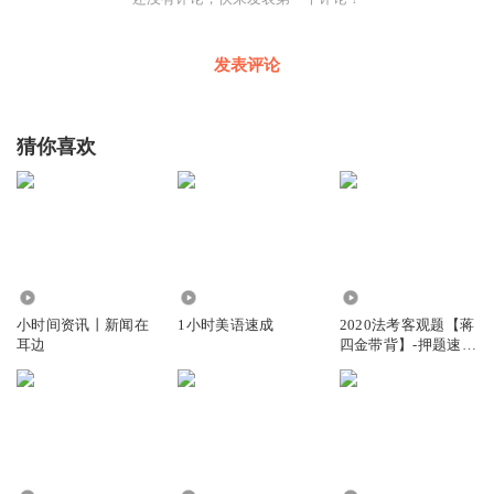
发表评论
猜你喜欢
4.22万
1.94万
16.36万
小时间资讯丨新闻在
1小时美语速成
2020法考客观题【蒋
耳边
四金带背】-押题速记
3小时