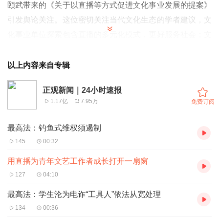
颐武带来的《关于以直播等方式促进文化事业发展的提案》
引发舆论关注。这位密切关注当代文化生态的学者建议，文
化事业单位探索包含直播的多元化模式，更好服务社会；文
化事业单位可以将直播实践纳入人才培养与考核体系。
眼下，直播已经是内容传播的重要形式，也是各种文化文艺
以上内容来自专辑
演出最重要的“舞台”之一。有统计数据指出，仅2023年，抖
正观新闻｜24小时速报
音演艺类直播场次就同比增长47%，场均观众4263人次，
1.17亿
7.95万
免费订阅
相当于每天有19万场中等规模演出在直播间上演，单单是越
剧这一种戏曲，相关直播就收获了8.9亿次观看……可以
最高法：钓鱼式维权须遏制
说，手机这块方寸屏幕，已经是年轻人接触中华传统文化重
145
00:32
要渠道之一。当观众、受众的喜好发生改变，文化事业单
用直播为青年文艺工作者成长打开一扇窗
位、文化文艺工作者自然应当主动顺应大势，探索包含直播
127
04:10
在内的多元化模式以扩大影响力。
最高法：学生沦为电诈“工具人”依法从宽处理
更重要的是，承载文化传承与发展的终归是人才，直播中的
134
00:36
PK、打赏等形式创新，有助于促进青年文化文艺工作者的