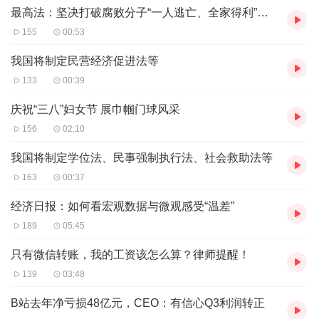
成长。中国传统戏曲之所以历经千年而不衰，且不断能够推
最高法：坚决打破腐败分子“一人逃亡、全家得利”的迷梦
陈出新，“打擂”“唱和”“对台戏”等良性文化竞争机制是密码之
155
00:53
一。而直播PK这种形式，把“喝彩”的权利，从戏台下的寥寥
我国将制定民营经济促进法等
看客转移给了直播间中的海量观众。实实在在的“点赞”“打
133
00:39
赏”“弹幕”不断刷屏，既有助于那些“有艺在身”的人脱颖而
庆祝“三八”妇女节 展巾帼门球风采
出，获得巨大的职业成就感；也方便演员快速与观众交流寻
156
02:10
找自身不足，提升专业技能、知识储备、表达创新等多方面
我国将制定学位法、民事强制执行法、社会救助法等
能力；更能吸引许多大家名角参与进来，与青年演员“连
163
00:37
麦”交流，共同促进传统艺术的发展。
另一方面，毋庸讳言的是，中国的许多传统文化艺术囿于地
经济日报：如何看宏观数据与微观感受“温差”
域性，本就小众、晦涩，传统线下舞台的萎缩又进一步劣化
189
05:45
了它们的生存空间。这就导致一些地方文化事业单位，常年
只有微信转账，我的工资该怎么算？律师提醒！
生存困难，对人才的激励程度有限，带来人才流失、队伍老
139
03:48
化等问题。“活着”才是传承最好的方式。文化事业单位重视
B站去年净亏损48亿元，CEO：有信心Q3利润转正
对人才直播技能的培养和激励，加大对于直播的支持，与高