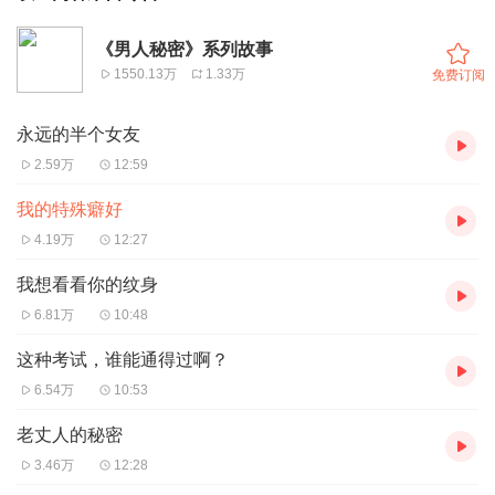
《男人秘密》系列故事
1550.13万
1.33万
免费订阅
永远的半个女友
2.59万
12:59
我的特殊癖好
4.19万
12:27
我想看看你的纹身
6.81万
10:48
这种考试，谁能通得过啊？
6.54万
10:53
老丈人的秘密
3.46万
12:28