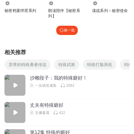
41.55万
1298
1.30万
秘密档案悍匪系列
朗读陪伴【秘密系
谍战系列～秘密使命
列】
换一批
相关推荐
异界的特殊勇者传说
特殊武将
特殊打脸系统
特殊
沙雕段子：我的特殊癖好！
一头搞笑咸鱼
2062
丈夫有特殊癖好
主播暮霭
422
第12集 特殊的癖好