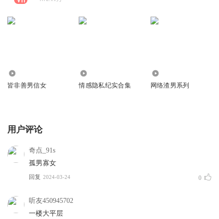
317.03万
5.28万
712.49万
皆非善男信女
情感隐私纪实合集
网络渣男系列
用户评论
奇点_91s
孤男寡女
回复
2024-03-24
0
听友450945702
一楼大平层