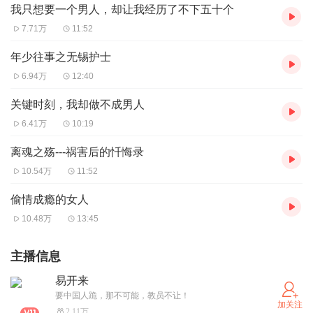
我只想要一个男人，却让我经历了不下五十个
7.71万
11:52
年少往事之无锡护士
6.94万
12:40
关键时刻，我却做不成男人
6.41万
10:19
离魂之殇---祸害后的忏悔录
10.54万
11:52
偷情成瘾的女人
10.48万
13:45
主播信息
易开来
要中国人跪，那不可能，教员不让！
加关注
2.11万