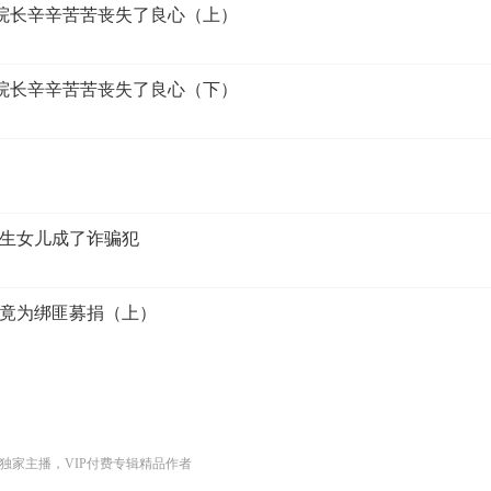
，女院长辛辛苦苦丧失了良心（上）
，女院长辛辛苦苦丧失了良心（下）
学生女儿成了诈骗犯
者竟为绑匪募捐（上）
独家主播，VIP付费专辑精品作者