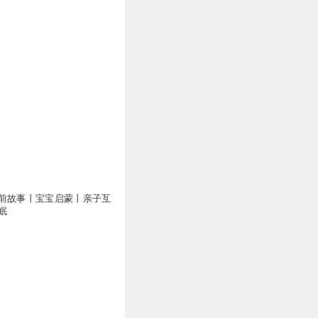
前故事丨宝宝启蒙丨亲子互
眠