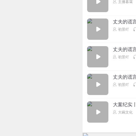
主播暮霭
丈夫的谎
初景吖
丈夫的谎
初景吖
丈夫的谎
初景吖
大案纪实
大碗文化