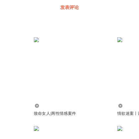
发表评论
10.16万
259.92万
致命女人|两性情感案件
情欲迷案丨