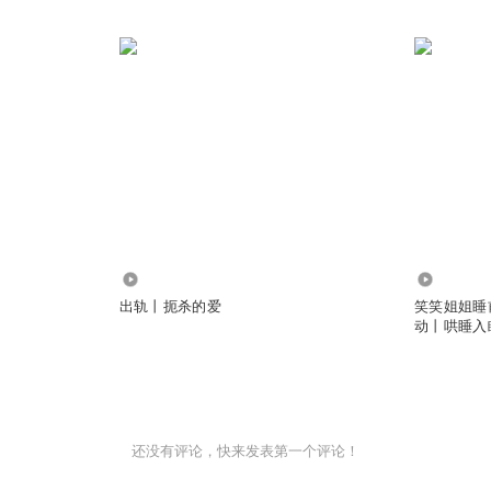
750.83万
4.25万
出轨丨扼杀的爱
笑笑姐姐睡
动丨哄睡入
还没有评论，快来发表第一个评论！