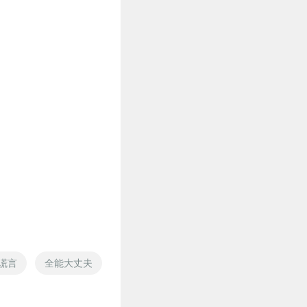
谎言
全能大丈夫
你的爱都是谎言
我的谎言
誓言