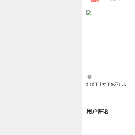
765.56万
红蝎子丨女子犯罪纪实
用户评论