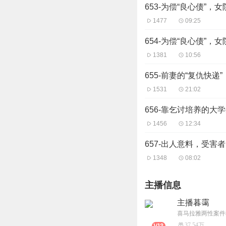
653-为偿“良心债”
1477
09:25
654-为偿“良心债”
1381
10:56
655-前妻的“复仇快递”
1531
21:02
656-靠乞讨培养的大
1456
12:34
657-出人意料，受害
1348
08:02
主播信息
主播暮霭
喜马拉雅两性案件
37.54万