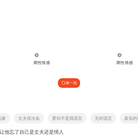
2.88万
20.21万
两性情感
两性情感
换一批
玩家
丈夫很冷血
爱你不是我谎言
无间谎言
真实的
言让他忘了自己是丈夫还是情人