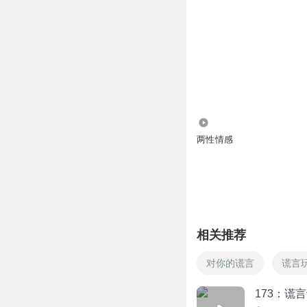
1.66万
两性情感
相关推荐
对你的谎言
谎言
173：谎