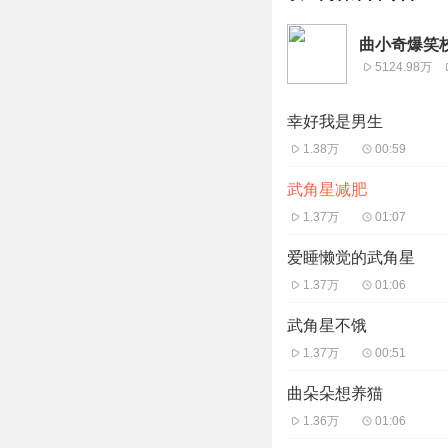
曲小奇爆笑校
5124.98万
幸好我是男生
1.38万
00:59
武角星减肥
1.37万
01:07
爱睡懒觉的武角星
1.37万
01:06
武角星不饿
1.37万
00:51
曲朵朵想养猫
1.36万
01:06