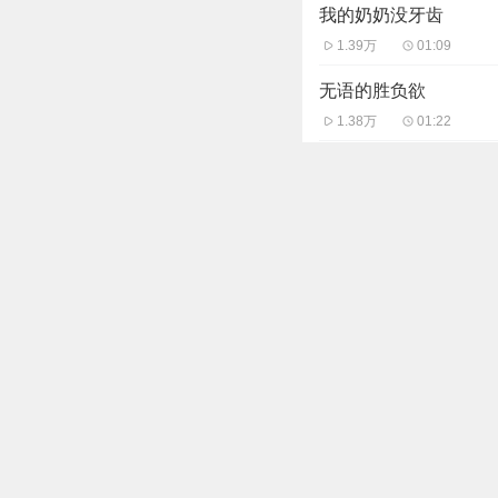
我的奶奶没牙齿
1.39万
01:09
无语的胜负欲
1.38万
01:22
拒绝这样的帮忙
1.35万
01:06
过敏反应
1.36万
01:12
弹的什么曲子
1.36万
01:05
主播信息
曲小奇
65.54万