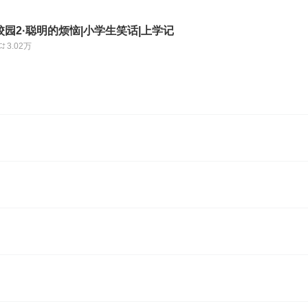
园2·聪明的烦恼|小学生笑话|上学记
3.02万