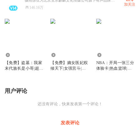
骤雨惊弦为北京玉水麒麟文化传媒公司旗下有声品牌，精品路线，打造王者有声。
加关注
146.16万
2.80万
3.68万
4713.89万
【免费】盗墓：我家
【免费】嫡女医妃权
NBA：开局一张三分
末代族长是小哥|超人
倾天下|女强宫斗|多
体验卡|热血篮球|又
气悬疑推理剧|多播剧
播免费
名三分神手
用户评论
还没有评论，快来发表第一个评论！
发表评论