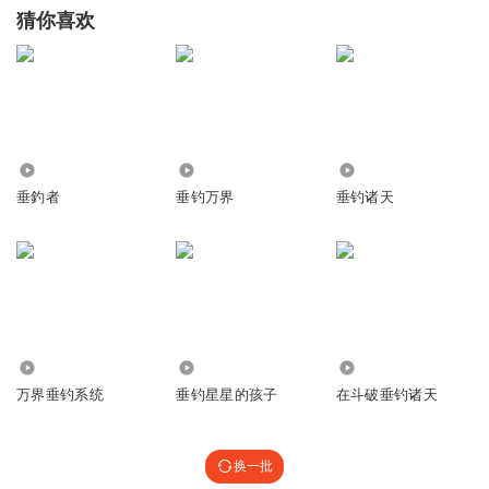
猜你喜欢
501
127.00万
3751
垂釣者
垂钓万界
垂钓诸天
868
2858
994
万界垂钓系统
垂钓星星的孩子
在斗破垂钓诸天
换一批