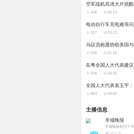
空军战机高清大片炫酷
446
00:13
电动自行车充电难等问
527
03:13
乌议员称愿协助美国与
530
01:15
在粤全国人大代表建议
546
04:20
全国人大代表袁玉宇：
683
04:04
主播信息
羊城晚报
10.81万