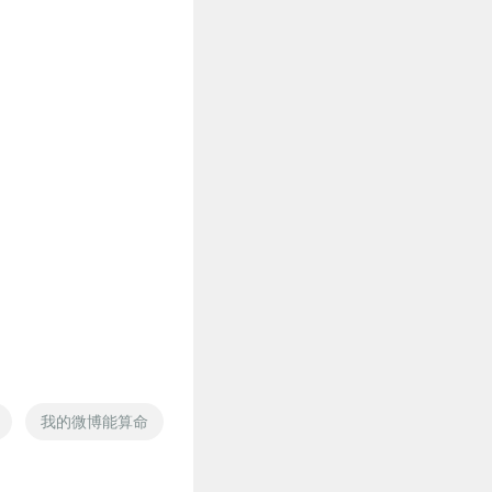
我的微博能算命
微博大V的红包群
微博语录之全无正经