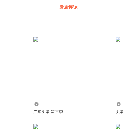
发表评论
486.19万
16.19万
广东头条·第三季
头条