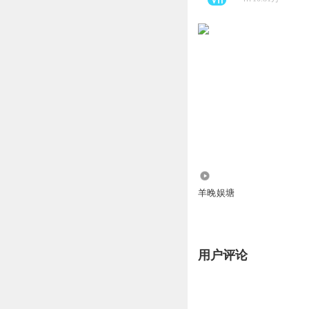
334.09万
羊晚娱塘
用户评论