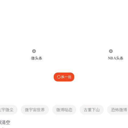
3694
21.91万
微头条
NBA头条
换一批
大宇微尘
微宇宙世界
微博哒恋
古董下山
恐怖微博
博清空