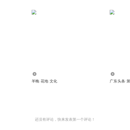
63.13万
486.19万
羊晚·花地·文化
广东头条·
还没有评论，快来发表第一个评论！