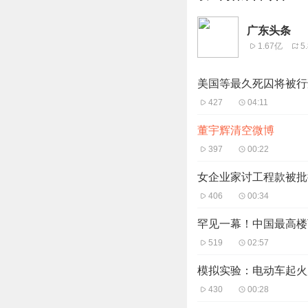
广东头条
1.67亿
5
美国等最久死囚将被行
427
04:11
董宇辉清空微博
397
00:22
女企业家讨工程款被批
406
00:34
罕见一幕！中国最高楼
519
02:57
模拟实验：电动车起火
430
00:28