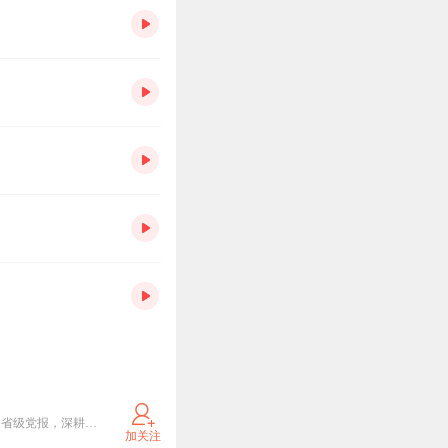
羊城晚报创刊于1957年10月1日，是新中国成立后办起的第一张大型综合性晚报，是广东省委主管主办的省级党报，深耕岭南，辐射全国至海外，曾有百万级发行量。2003年羊城晚报位列全球日报发行量20强。如今，羊城晚报已经发展成为集报纸、网站、客户端为一体的全媒体传播平台，2020年融合传播力指数综合得分在所有省级报纸中排名第三。
加关注