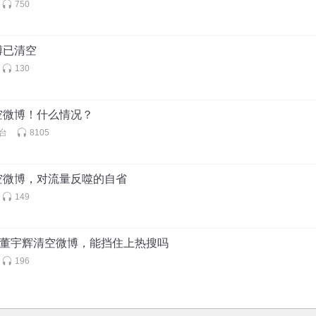
750
博已清空
130
空微博！什么情况？
电台
8105
空微博，对流量反噬的自省
149
：董宇辉清空微博，能挡住上热搜吗
196