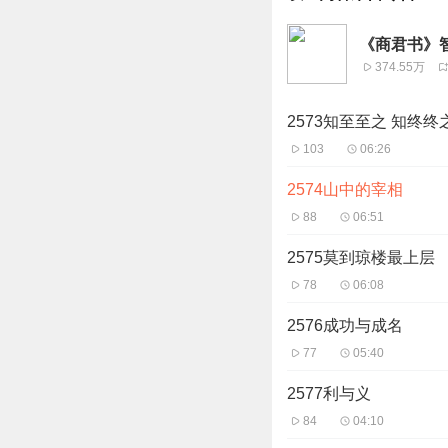
《商君书》
374.55万
2573知至至之 知终终
103
06:26
2574山中的宰相
88
06:51
2575莫到琼楼最上层
78
06:08
2576成功与成名
77
05:40
2577利与义
84
04:10