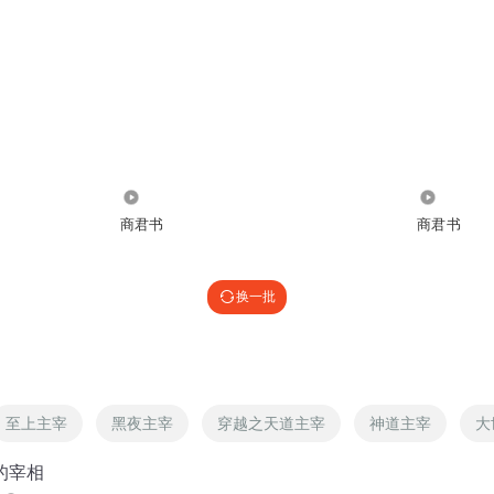
26.79万
2016
商君书
商君书
换一批
至上主宰
黑夜主宰
穿越之天道主宰
神道主宰
大
中的宰相