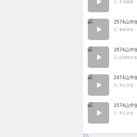
天龙校尉
2574山
春秋未央
2874山
品读四大
2474山
齐心文化
1574山
齐心文化