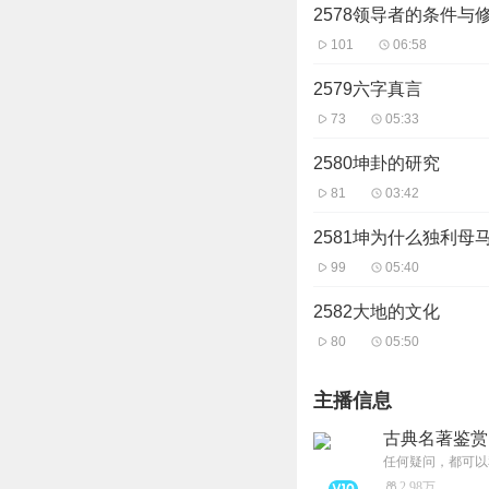
2578领导者的条件与
101
06:58
2579六字真言
73
05:33
2580坤卦的研究
81
03:42
2581坤为什么独利母
99
05:40
2582大地的文化
80
05:50
主播信息
古典名著鉴赏
任何疑问，都可以
2.98万