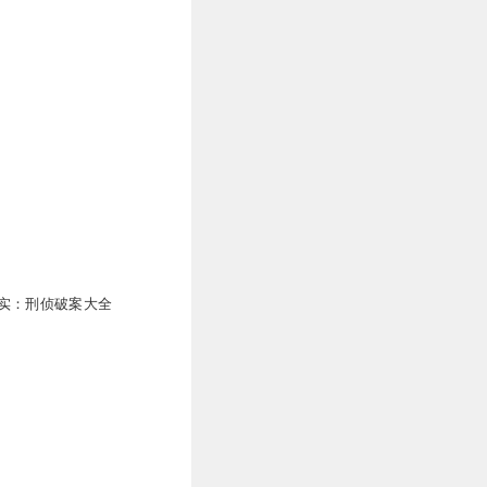
万
实：刑侦破案大全