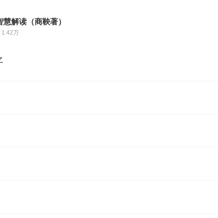
智慧解读（商鞅著）
1.42万
之