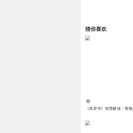
猜你喜欢
2.54万
《商君书》智慧解读：商鞅