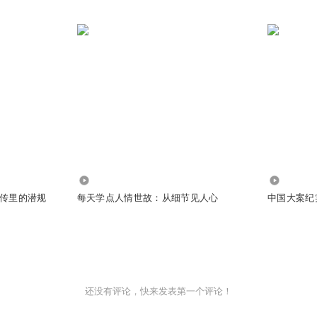
3815
1116.71
传里的潜规
每天学点人情世故：从细节见人心
中国大案纪
还没有评论，快来发表第一个评论！