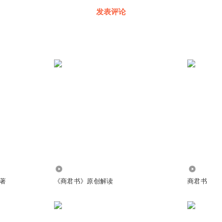
发表评论
8.14万
2672
著
《商君书》原创解读
商君书