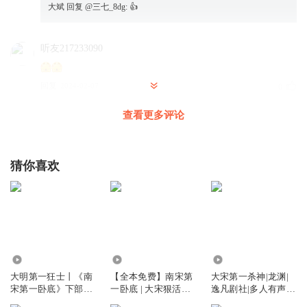
大斌
回复 @
三七_8dg
:
👍
听友217233090
回复
2024-02-07
0
查看更多评论
大斌
回复 @
听友217233090
:
唐时汉韵_he
猜你喜欢
前边很好的！这越写越不对味，作者自己的逻辑都不对了。
注水可以，逻辑不对，好像换作者了
回复
2024-02-23
45
难得糊涂_g9z
2.14亿
18.00万
4457.01万
在绝对实力前，这样忍有意义吗？
大明第一狂士丨《南
【全本免费】南宋第
大宋第一杀神|龙渊|
回复
2024-02-07
32
宋第一卧底》下部丨
一卧底 | 大宋狠活&
逸凡剧社|多人有声
历史爆笑悬疑丨掌阅
穿越权谋
剧|南宋第一卧底作者