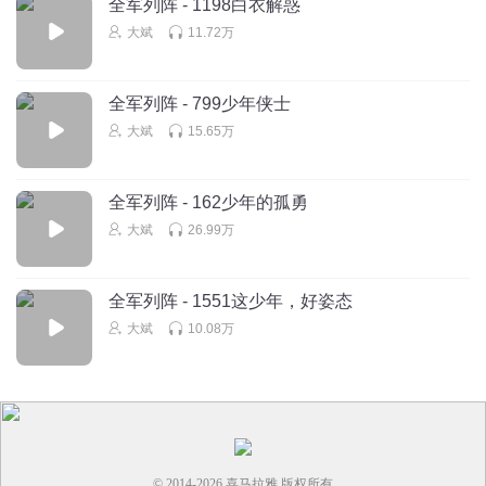
全军列阵 - 1198白衣解惑
大斌
11.72万
千里不留行__
回复 @
千里不留行__
:
就算把这些官都杀了换人难道
还有谁有能力反对？
全军列阵 - 799少年侠士
黢黑的猫
大斌
15.65万
越写越离谱，这人的举动不符合沈默的观念，到了迂腐的地
步
全军列阵 - 162少年的孤勇
回复
2024-02-07
13
大斌
26.99万
如鲸向海lonely
死的活该，自作多情
全军列阵 - 1551这少年，好姿态
回复
2024-02-26
10
大斌
10.08万
浪浪山老妖怪1
强行降智
都死吧
回复
2024-05-24
9
© 2014-
2026
喜马拉雅 版权所有