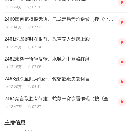
12.44万
07:10
2460因何赢得恨无边、已成定局势难逆转（搜《全军列阵》）
12.66万
07:52
2461沈郎霎时在眼前、先声夺人剑履上殿
12.29万
07:14
2462未料一语轻反转、水贼之中竟藏红颜
12.18万
07:08
2463残杀至此为锄奸、惊骇欲绝夫复何言
12.20万
06:41
2464禁宫取胜有何难、蛇鼠一窝惊雷乍现（搜《全军列阵》）
12.47万
07:27
主播信息