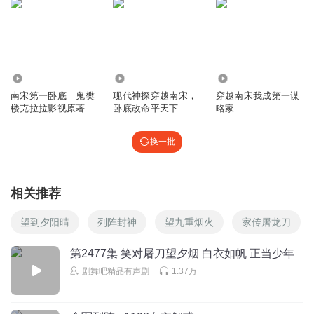
大斌
回复 @
难得糊涂_g9z
:
意义就是怕打不过
霸榜作品
又一力作
天生邪惡的地球人
还是当捕快那段有意思，越往后越扯犊子。没边的扯犊子。
1.35亿
53.73万
1.45万
回复
2024-02-07
20
南宋第一卧底｜鬼樊
现代神探穿越南宋，
穿越南宋我成第一谋
楼克拉拉影视原著｜
卧底改命平天下
略家
00沧海天
回复 @
天生邪惡的地球人
:
关键是还没扯好
穿越｜历史悬疑
换一批
哈哈嘻嘻yy
枪都被缴了，那过几天蒙古就有了
相关推荐
回复
2024-02-07
20
望到夕阳晴
列阵封神
望九重烟火
家传屠龙刀
一手肥牛
回复 @
哈哈嘻嘻yy
:
没错
第2477集 笑对屠刀望夕烟 白衣如帆 正当少年
千里不留行__
剧舞吧精品有声剧
1.37万
难道还要和这些人玩官场那套？枪杆子是摆设？
回复
2024-02-07
16