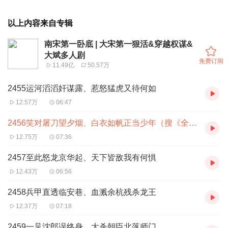
以上内容来自专辑
南宋第一卧底 | 大宋第一狠活&穿越权谋&
大斌多人剧
免费订阅
11.49亿
50.57万
2455运河滔滔奸谋露、惹怒猛虎又待何如
12.57万
06:47
2456笑对屠刀望夕烟、白衣如帆正当少年（搜《全军列阵》）
12.75万
07:36
2457至此怒龙京华起、天下皆敌我有何惧
12.43万
06:56
2458兵甲直透临安巷、血溅余杭残杀龙王
12.37万
07:18
2459一见沈郎误终身、大杀朝臣北落师门