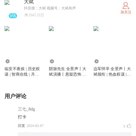
大斌
抖音搜：大斌 视频号：大斌有声
加关注
1045.35万
6744.37万
5793.19万
2.60亿
临安不夜侯 | 历史权
阴脉先生 全景声丨大
边军悍卒 全景声丨大
谋 | 智商在线 | 月关
斌演播丨悬疑恐怖 |
斌领衔 | 热血权谋 |
作品 | 大斌演播 | 多
道术玄学&精品多人
VIP免费多人有声剧
人有声剧
剧丨多人有声剧
用户评论
三七_8dg
打卡
回复
2024-02-07
1