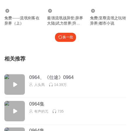
13.89万
4.49万
8420
免费——流氓剑客在
最强流氓战异世|异界
免费|至尊流氓之玩转
异界（上）
大陆|武力世界|升级
异界|都市小说
爽文
换一批
相关推荐
0964、《仕途》0964
人头馬
14.39万
0964集
有声的兀
735
0964集