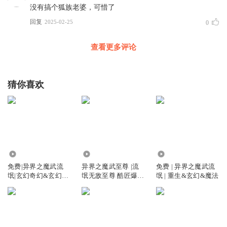
没有搞个狐族老婆，可惜了
回复
2025-02-25
0
查看更多评论
猜你喜欢
46.61万
521.76万
62.48万
免费|异界之魔武流
异界之魔武至尊 |流
免费 | 异界之魔武流
氓|玄幻奇幻&玄幻&
氓无敌至尊 酷匠爆款
氓 | 重生&玄幻&魔法
穿越
3亿点击