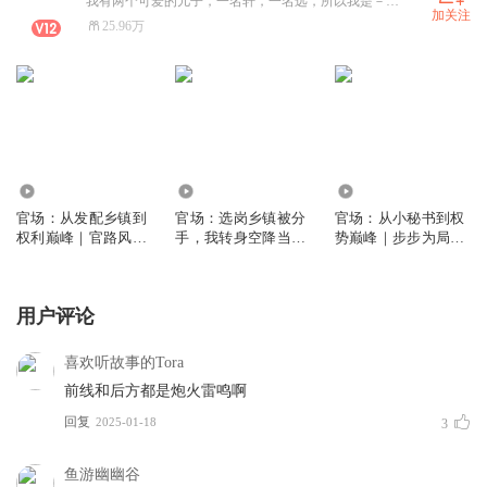
我有两个可爱的儿子，一名轩，一名远，所以我是－木子轩远！喜马拉雅认证优质主播。VX lihao302684
加关注
25.96万
51.09万
44.60万
665.15万
官场：从发配乡镇到
官场：选岗乡镇被分
官场：从小秘书到权
权利巅峰｜官路风云
手，我转身空降当领
势巅峰｜步步为局丨
｜硬汉逆袭爽文｜反
导｜官场屠夫｜头铁
红颜丨爽文丨逆袭丨
腐扫黑｜权谋｜多人
硬刚｜逆袭爽文｜多
官途丨权谋丨多人有
有声剧
人有声剧
声剧
用户评论
喜欢听故事的Tora
前线和后方都是炮火雷鸣啊
回复
2025-01-18
3
鱼游幽幽谷