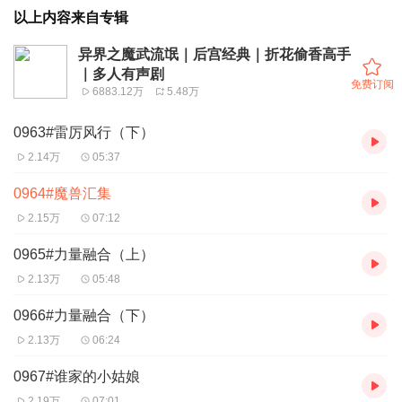
以上内容来自专辑
异界之魔武流氓｜后宫经典｜折花偷香高手
｜多人有声剧
免费订阅
6883.12万
5.48万
0963#雷厉风行（下）
2.14万
05:37
0964#魔兽汇集
2.15万
07:12
0965#力量融合（上）
2.13万
05:48
0966#力量融合（下）
2.13万
06:24
0967#谁家的小姑娘
2.19万
07:01