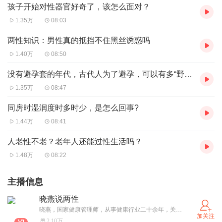
孩子开始对性器官好奇了，该怎么面对？
1.35万
08:03
两性知识：男性真的抵挡不住黑丝诱惑吗
1.40万
08:50
没有避孕套的年代，古代人为了避孕，可以有多“野”？
1.35万
08:47
同房时湿润度时多时少，是怎么回事?
1.44万
08:41
人老性不老？老年人还能过性生活吗？
1.48万
08:22
主播信息
晓燕说两性
晓燕，国家健康管理师，从事健康行业二十余年，关爱两性健康，特别是男性健康。在职业生涯中，积累了丰富的经验和知识，能够为大家解答两性方面的知识困扰，并提供专业的男性疾病调理方案。让我们一起关注健康，追求健康生活！
加关注
2.10万