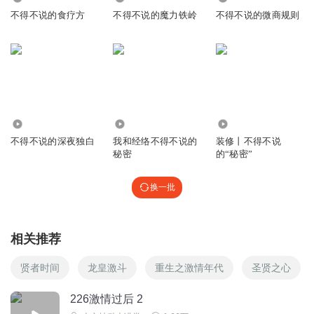
不得不说的食疗方
不得不说的魔力铁岭
不得不说的微商规则
21.83万
2751
1.10万
不得不说的深夜独白
我和经络不得不说的
装修丨不得不说
秘密
的“秘密”
换一批
相关推荐
贤者时间
龙皇激斗
重生之激情年代
圣贤之心
226激情过后 2