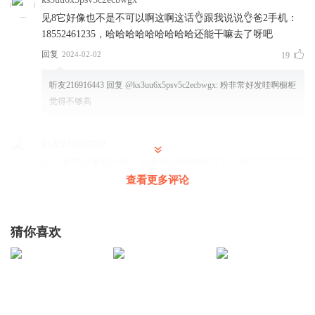
见8它好像也不是不可以啊这啊这话👌跟我说说👌爸2手机：
18552461235，哈哈哈哈哈哈哈哈哈还能干嘛去了呀吧
回复
2024-02-02
19
听友216916443
回复 @
ks3uu6x5psv5c2ecbwgx
:
粉非常好发哇啊橱柜
觉得不够高
听友238552069
这个有声故事真不错，我家娃全部都听完了，很👍🏻👍🏻👍🏻👍🏻👍🏻
查看更多评论
回复
2024-02-11
13
喵喵小仙
回复 @
听友238552069
:
开心(∩_∩)，后面都回更新
的哦，到时候来听呀
猜你喜欢
听友442587613