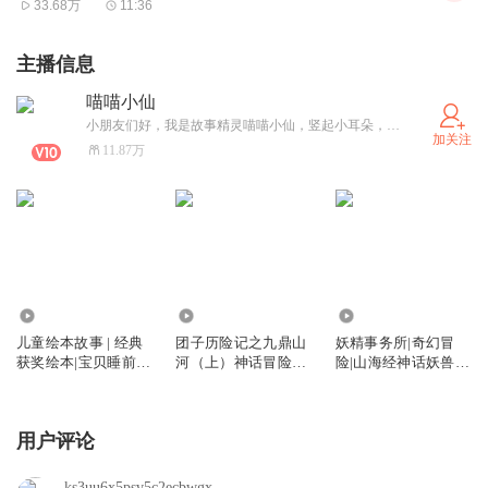
33.68万
11:36
主播信息
喵喵小仙
小朋友们好，我是故事精灵喵喵小仙，竖起小耳朵，和我一起开启故事之旅吧！故事永不散场，我们一起长大！
加关注
11.87万
699.51万
4.20万
12.88万
儿童绘本故事 | 经典
团子历险记之九鼎山
妖精事务所|奇幻冒
获奖绘本|宝贝睡前故
河（上）神话冒险故
险|山海经神话妖兽儿
事
事
童故事
用户评论
ks3uu6x5psv5c2ecbwgx