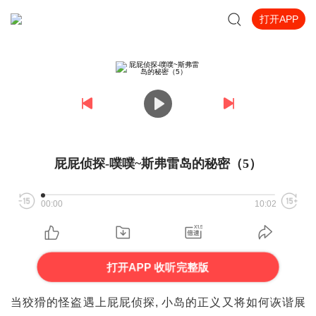
打开APP
屁屁侦探-噗噗~斯弗雷岛的秘密（5）
00:00
10:02
打开APP 收听完整版
当狡猾的怪盗遇上屁屁侦探, 小岛的正义又将如何诙谐展