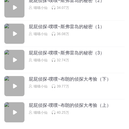
屁屁侦探-噗噗~斯弗雷岛的秘密（2）
听友442587613
喵喵小仙
34.07万
找不同
屁屁侦探-噗噗~斯弗雷岛的秘密（1）
找到三个
喵喵小仙
36.08万
回复
2024-04-19
6
荷花小精灵
回复 @
听友442587613
:
找到了。
屁屁侦探-噗噗~斯弗雷岛的秘密（3）
喵喵小仙
32.74万
草方格格
r🍊🍊🍊🍊🍊🍊🍊
屁屁侦探-噗噗~布朗的侦探大考验（下）
喵喵小仙
39.77万
回复
2024-10-30
6
1366693jizu
回复 @
草方格格
:
好美😍！
屁屁侦探-噗噗~布朗的侦探大考验（上）
喵喵小仙
40.25万
听友277448923