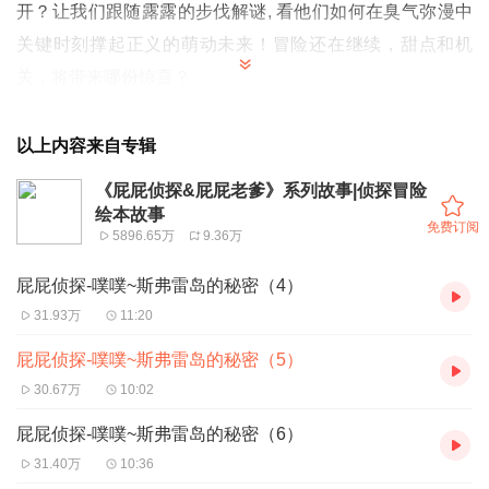
开？让我们跟随露露的步伐解谜, 看他们如何在臭气弥漫中
关键时刻撑起正义的萌动未来！冒险还在继续，甜点和机
关，将带来哪份惊喜？
以上内容来自专辑
《屁屁侦探&屁屁老爹》系列故事|侦探冒险
绘本故事
免费订阅
5896.65万
9.36万
屁屁侦探-噗噗~斯弗雷岛的秘密（4）
31.93万
11:20
屁屁侦探-噗噗~斯弗雷岛的秘密（5）
30.67万
10:02
屁屁侦探-噗噗~斯弗雷岛的秘密（6）
31.40万
10:36