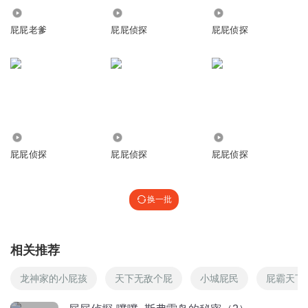
回复
2024-04-19
10
10.52万
12.84万
3.22万
屁屁老爹
屁屁侦探
屁屁侦探
喵喵小仙
回复 @
听友442587613
:
都很可爱
水果精灵丨蜜桃袋鼯
👍👍👍
回复
2024-08-31
8
4.43万
29.65万
4994
屁屁侦探
屁屁侦探
屁屁侦探
听友402140196
葡股份太糊涂如果狗狗付费电视上少许白扭扭捏捏那你能不
能男男女女男男女女男男女女男女农历零零落落零零落
换一批
落。。w tu u g f b h b n n g d d s d
回复
2024-06-30
7
相关推荐
没有办法去解决问题了
回复 @
听友402140196
:
Hdfsjwfsyyftrudgzegyckfarcnzgdfcvhmxrgsngfnx
龙神家的小屁孩
天下无敌个屁
小城屁民
屁霸天下