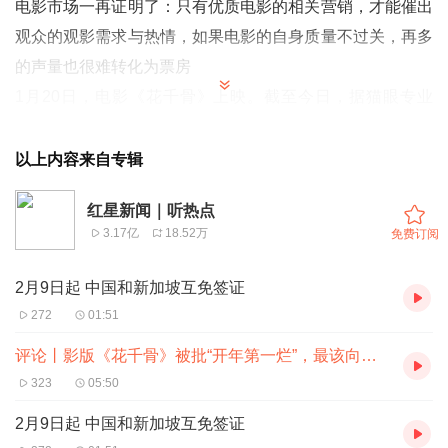
电影市场一再证明了：只有优质电影的相关营销，才能催出
观众的观影需求与热情，如果电影的自身质量不过关，再多
的声量也很难转化为票房
1月20日，电影《花千骨》上映。截至今日，据猫眼专业
版，上映6天的影版《花千骨》累计票房只有约537万元，
可谓惨淡。电影导演和制片人相继致歉、发声，导演表示对
以上内容来自专辑
不住制片人和团队伙伴，制片人则大谈电影拍摄时的不易，
红星新闻｜听热点
导演和制片人都期待有更多观众能够走进电影院支持电影、
3.17亿
18.52万
免费订阅
检验电影。
影版《花千骨》票房如此惨淡，确实出乎很多人的意料。毕
2月9日起 中国和新加坡互免签证
竟2015年由霍建华、赵丽颖领衔主演的剧版《花千骨》是
272
01:51
当时的全民爆款，不仅收获超高的收视率和讨论度，更是引
评论丨影版《花千骨》被批“开年第一烂”，最该向谁道歉
领之后持续多年、方兴未艾的仙侠剧浪潮。从IP视角上看，
323
05:50
《花千骨》属于顶级IP，理应具有票房效应。
2月9日起 中国和新加坡互免签证
↑左为电视剧《花千骨》，右为电影《花千骨》。