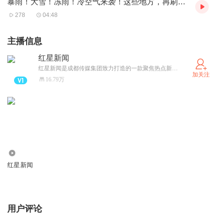
暴雨！大雪！冻雨！冷空气来袭！这些地方，再刷今冬气温新低！气象专家提醒
镜，遭到观众差评也是自然而然。
278
04:48
面对惨淡至极的票房，导演公开向制片人和电影团队致歉，
可以理解。导演是电影创作的总指挥，是第一责任人，导演
主播信息
应该对电影的质量负责、不辜负制片人的信任。只是，多数
红星新闻
网友对于导演的道歉、制片人的创作辛苦谈无感。
红星新闻是成都传媒集团致力打造的一款聚焦热点新闻的主流新兴媒体，这里是真相与思想的交汇之地。 这里聚集了中国优秀的调查新闻记者，拥有真知灼见的评论员；国内国际有价值的新闻，红星新闻都会冲在第一线。
加关注
一方面，导演固然应该向制片人、向合作伙伴道歉，但更应
16.79万
该向观众道歉，向那些因为喜欢《花千骨》IP看了电影、却
被电影的糟糕质量狠狠伤害了的观众道歉。电影最终直面的
是观众，为电影买单的是观众，电影的衣食父母是观众。只
有对观众负责，向观众提供高质量的作品，作品才可能得到
观众支持，投资人才有可能获得商业上的回报。所以，对制
726.16万
片人负责的基础与前提是，导演首先得对观众负责。
红星新闻
另一方面，导演与制片人的道歉与发声，其实也是电影营销
的一部分。这在营销界有个专门的称呼，叫“卖惨营销”，比
用户评论
如主创者出来说创作是多么不容易、创作有着怎样的情怀云