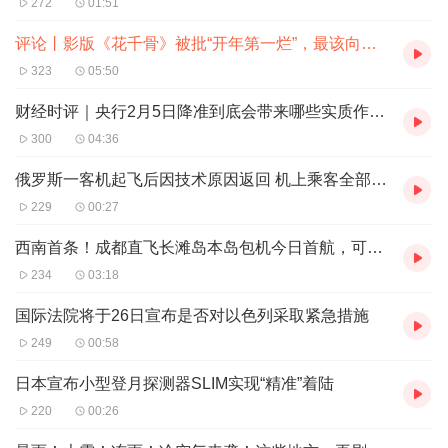
272
01:51
如果观众真的走进电影院观看《花千骨》，就会发现电影的
票房惨淡在情理之中。因为诚如一些观众所评价的，电影
评论丨影版《花千骨》被批“开年第一烂”，最该向谁道歉
《花千骨》是“开年第一烂”，在剧版的对照下，它呈现出多
323
05:50
方位的降级。
财经时评｜央行2月5日降准到底会带来哪些实质作用？
比如剧情降级——50集的篇幅浓缩为97分钟的时长，影片
300
04:36
编剧似乎并未根据电影的形态，对剧情做出有效改动，更多
俄罗斯一客机起飞后因技术原因返回 机上乘客全部安全
是省却逻辑与过程的“加速”，导致剧情像“故事梗概”，没有
229
00:27
打动人心的魅力。比如特效降级——在国产电影工业化水平
西南首条！成都直飞长滩岛本岛包机今日首航，可节约两小时车程
不断提高的背景下，电影《花千骨》的绿幕拍摄、五毛特效
234
03:18
均相当出戏。又比如演员和表演降级——影版的两位主演不
仅号召力不如剧版的两位主演，表演看起来也比剧版轻浅、
国际法院将于26日宣布是否对以色列采取紧急措施
生涩。
249
00:58
2015年以来，国产影视剧总体上一直在进步，观众的审美
日本宣布小型登月探测器SLIM实现“精准”着陆
水平也在不断提升。作为一部2024年上映的电影，影版
220
00:26
《花千骨》却多方面落后于2015年的剧版，让人大跌眼