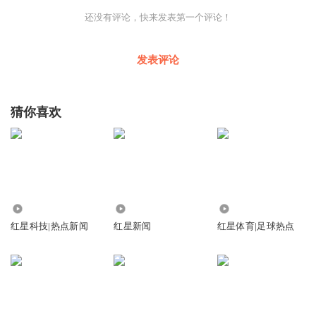
云。或有真情实感，但其中一个重要目的可能是帮电影赢得
还没有评论，快来发表第一个评论！
声量，让更多人知道电影，并带动更多人走进电影院。就像
制片人投资电影是商业行为一样，“致歉”也是商业行为的一
发表评论
环。事实也是，“电影花千骨制片人发文”“电影花千骨导演道
歉”接连登上热搜。
猜你喜欢
只是，声量并不一定能够转化为票房。电影市场一再证明
了：只有优质电影的相关营销，才能催出观众的观影需求与
热情，如果电影的自身质量不过关，再多的声量也很难转化
为票房。眼下，电影《花千骨》的票房并未因为多上几个热
搜就立即有好转。
9.66万
726.16万
302.61万
目前来看，如果说影版《花千骨》有什么意义的话，就是再
红星科技|热点新闻
红星新闻
红星体育|足球热点
一次向业内传达一个看似常识却又常常令人遗忘的道理：顶
着一个IP头衔就能卖座的时代，早已经过去，IP可以锦上添
花，前提为作品是“锦绣”。“卖惨营销”奏效的前提，也是影
片质量一定过硬，否则再多声量也可能只是浮沫。