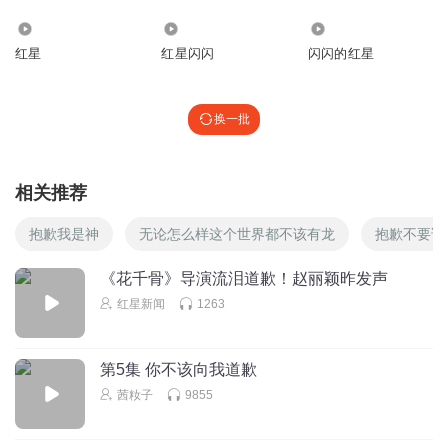
而任何一个创作者，心中一定要有观众，并且要把观众放在
457
1.82万
935
第一位。心中有观众，才会有对内容的敬畏与精益求精。以
红星
红星闪闪
闪闪的红星
优秀的内容赢得观众，才是影视创作的正道和未来。
红星评论投稿邮箱：hxpl2020@qq.com
换一批
相关推荐
抱歉我是神
无论怎么样这个世界都不该有龙
抱歉不要说
《花千骨》导演流泪道歉！赵丽颖昨发声
红星新闻
1263
第5集 你不该向我道歉
茜籹子
9855