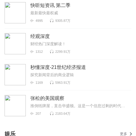
快听短资讯 第二季
最新最快最权威
4995
9305.87万
经观深度
财经热门深度解读！
1312
2299.91万
秒懂深度-21世纪经济报道
探究新闻背后的商业逻辑
1169
5963.91万
张松的美国观察
推倒纸牌屋，直击华盛顿。这是一个信息过剩的时代，也是一个真相迷离的时代。美国既是中国发展最重要的...
207
2183.64万
娱乐
更多