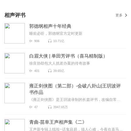
相声评书
更多
郭德纲相声十年经典
睡前必听，郭德纲官方定时更新
906
10.71亿
白眉大侠 | 单田芳评书（喜马精制版）
徐良协助包大人抓差办案的传奇故事
401
39.65亿
雍正剑侠图（第二部）-会破八卦山|王玥波评
书作品
《雍正剑侠图》是王玥波录制的长篇评书，改编自常杰淼的原著。由2010年起开始在书馆播讲，至2017年说到...
47
3947.65万
青曲-苗阜王声相声集《二》
王声新专辑上线啦~话鬼容易，描人心难，今夜在喜马拉雅，王声与您不见不散>>>2023年青曲社最新相声合集...