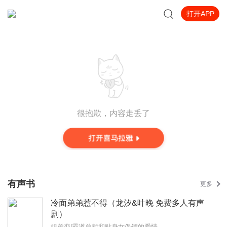
打开APP
很抱歉，内容走丢了
有声书
更多
冷面弟弟惹不得（龙汐&叶晚 免费多人有声
剧）
姐弟恋|霸道总裁和贴身女保镖的爱情