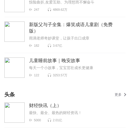
惊险曲折,友爱互助、为理想而不懈奋斗
247
4869.62万
新版父与子全集：爆笑成语儿童剧（免费
版）
雨滴老师奇妙课堂，让孩子出口成章
182
3.67亿
儿童睡前故事｜晚安故事
每天一个小故事，宝宝茁壮成长更健康
122
3253.57万
头条
更多
财经快讯（上）
最快、最全、最热的财经资讯！
5000
2.01亿