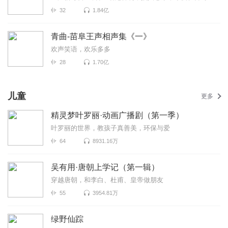
32
1.84亿
青曲-苗阜王声相声集《一》
欢声笑语，欢乐多多
28
1.70亿
儿童
更多
精灵梦叶罗丽·动画广播剧（第一季）
叶罗丽的世界，教孩子真善美，环保与爱
64
8931.16万
吴有用·唐朝上学记（第一辑）
穿越唐朝，和李白、杜甫、皇帝做朋友
55
3954.81万
绿野仙踪