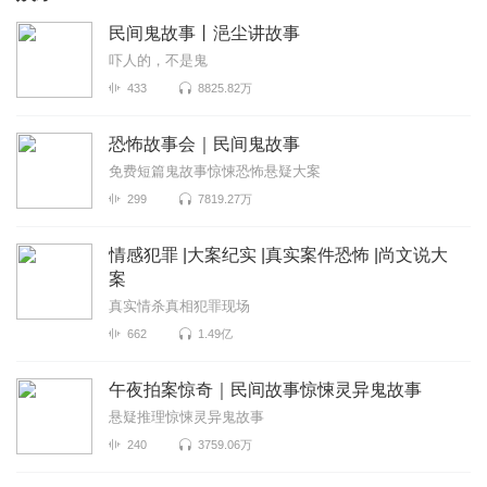
民间鬼故事丨浥尘讲故事
吓人的，不是鬼
433
8825.82万
恐怖故事会｜民间鬼故事
免费短篇鬼故事惊悚恐怖悬疑大案
299
7819.27万
情感犯罪 |大案纪实 |真实案件恐怖 |尚文说大
案
真实情杀真相犯罪现场
662
1.49亿
午夜拍案惊奇｜民间故事惊悚灵异鬼故事
悬疑推理惊悚灵异鬼故事
240
3759.06万