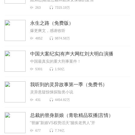
263
7315.19万
永生之路（免费版）
爆更爽文，感谢收听
4852
9874.58万
中国大案纪实|有声大网红刘大明白演播
中国最真实的重大刑事案件！
5301
1.50亿
我听到的灵异故事第一季（免费书）
灵异悬疑惊悚探险类小说
431
4454.82万
总裁的替身新娘（青歌精品双播|言情）
“替嫁”新娘VS权势滔天“腿疾老男人”开
677
7.74亿