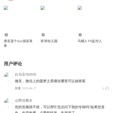
329.97万
308.11万
1050.21万
唐尼是个der|搞笑美
班班幼儿园
马桶人VS监控人
食
用户评论
白马非马0930
微笑，微信上的圆梦之星嗯在哪里可以抽奖呢
回复
2025-06-27
1
山野伍樵夫
您的音频很不错，可以帮忙也访问下我的专辑吗?如果您喜
欢，欢迎收藏、点赞和转发，先谢谢了