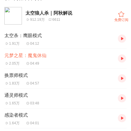
太空狼人杀｜阿秋解说
912.19万
6611
免费订阅
太空杀：鹰眼模式
1.91万
04:12
元梦之星：魔鬼休仙
2.05万
04:49
换票师模式
1.83万
04:57
通灵师模式
1.65万
03:48
感染者模式
1.64万
04:01