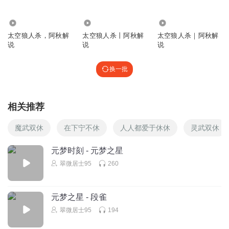
36.80万
30.93万
5.97万
太空狼人杀，阿秋解
太空狼人杀丨阿秋解
太空狼人杀｜阿秋解
说
说
说
换一批
相关推荐
魔武双休
在下宁不休
人人都爱于休休
灵武双休
元梦时刻 - 元梦之星
翠微居士95
260
元梦之星 - 段雀
翠微居士95
194