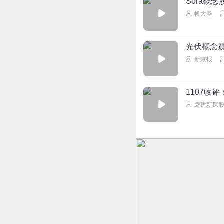
Sora概
帆大圣
光伏概念
新京报
1107收
袁建新探