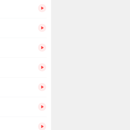
23年公司实现营业收入
33.52%。
创4个多月
以来
新高
；
三
研发的能炒菜、做家务的
人迅速且流畅地完成了包括炒
程进行50次学习。经过
功率可以达到90%。
要加强应急机器人急需技
进应急机器人，大幅提升
预训练过程，对于交互模