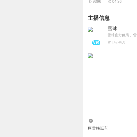
9396
04:36
块的数据整理和算力处
程和调试，叠加大模型
主播信息
入GPT后机器人更加
雪球
来看今天最后一个热点
雪球官方账号。雪
光伏概念探底回升，锦
142.46万
对于光伏板块，雪球A
雪球用户@朱贰哥：最
真正的底部，脸都快被
量翻倍股出现。
雪球用户@一无所知的
雪球用户@趋势交易的
遇到利好消息或者资金
17.45万
过来的，过去几年，光
厚雪晚班车
目前光伏处于周期的底