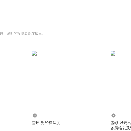
理能力进一步升级，使得人形机器人更为智能；人类能够借助
、元宇宙等训练手段，提升机器人对于外界世界的判断力；人形
智能；端对端大模型为人形机器人通用性提供可能。
，
光伏概念探底回升
球，聪明的投资者都在这里。
浪科技、嘉寓股份涨逾12%，瑞和股份涨停，隆基绿能、阳光
pp上投资者讨论颇多：
近一年多最惨绝人寰的板块就是光伏了，我始终认为跌下来就
打肿了。之所以还密切关注不屈不挠试错抄底，因为我坚信哪
新人：一入光伏深似海，从此奥迪变奥拓。
宣小妹，我对光伏的整体观点如下：
首先
光伏整个行业，在估
大幅进入，是容易报复性反弹的，之前隆基涨停就是例子
；
其
5.35亿
11.88万
伏行业经历了向上和向下的一轮周期，后面几年也还是会再来
雪球·财经有深度
雪球·风云君
部，而且屡次异动，所以我近期又重新启动了光伏的操作，此
各策略以及