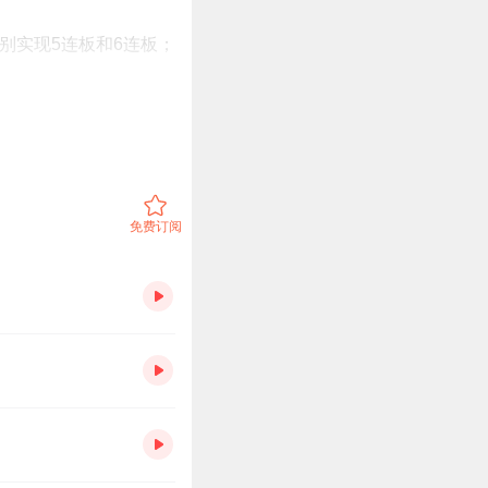
别实现5连板和6连板；
涨逾12%，隆基绿能、
餐饮板块涨幅均超3%，
免费订阅
九华旅游涨停，天目湖、
公司带来客流增长。公司
、销售有效提升。
大免签利好，期待后续免
续业绩增长确定性强的出
盘涨6.39%，最新市