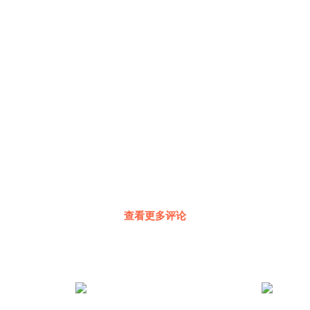
部讯号，再来搏一次。
评就到这里了，祝大家在股市发大财，我们
明天
再见！
查看更多评论