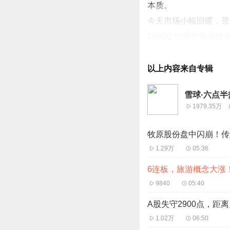
本质。
今天市场小幅回暖，景
1600亿中国中免业绩
此外，机器人受近期利
阳光电源等权重股涨
以上内容来自专辑
来看今天第一个热点，
雪球·六点半
东北冰雪游屡上热搜，
1979.35万
位居两市第一。热门股
峨眉山、黄山旅游、等
牧原股份盘中闪崩！传
针对旅游旺季的影响，
1.29万
05:36
将紧抓东北旅游旺季的
6连板，旅游概念大涨
中银证券表示，202
9840
05:40
签政策利好和消费意愿
A股失守2900点，
行链企业及受益于冬季
1.02万
06:50
另外，值得一提的是和