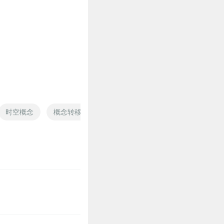
时空概念
概念转移
我大概还能活五年
概念星球