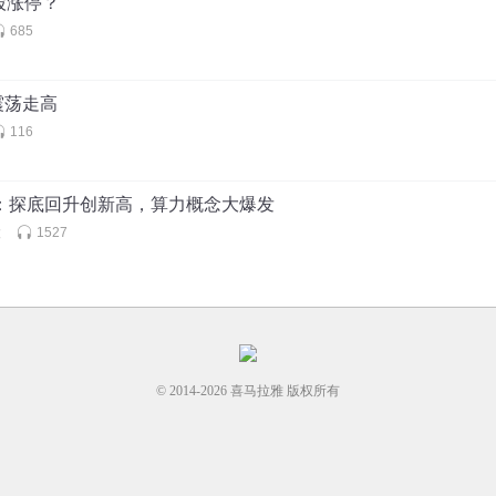
念股涨停？
685
震荡走高
116
评：探底回升创新高，算力概念大爆发
股
1527
© 2014-
2026
喜马拉雅 版权所有