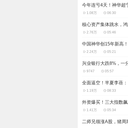
值1659亿。
今年连亏4天！神华超
消息面上，中国中免业
1.08万
06:30
675.76亿元，同比增
核心资产集体跳水，鸿
来看今天第二个热点，
2.76万
05:46
机器人概念也高开高走
中国神华创15年新高
丰智能、公元股份、锋
2.24万
05:21
机器人产业近期有较多
兴业银行大跌8%，一
通用机器人Mobile 
9747
05:57
虾、清理桌面、水洗盘
根据项目团队的描述，
全面逼空！半夏李蓓：
协同训练后的机器人在
1.19万
08:33
此外，应急管理部和工
外资爆买！三大指数飙
术攻关，提升机器人智
1.41万
05:34
科学化、专业化、精细
二师兄领涨A股，猪周
广发证券认为，在AI