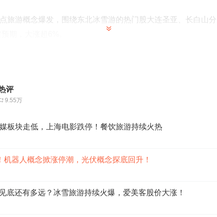
点旅游概念爆发，围绕东北冰雪游的热门股大连圣亚、长白山分
超预期，大涨超6%。
好刺激，板块掀起涨停潮；光伏板块回暖，锦浪科技、嘉寓股份
超2%。
5连板，6连板
，
旅游概念大涨
！
热评
也带动了A股市场相关概念股的活跃。今天盘中景点旅游、酒店
9.55万
大连圣亚、长白山早早封上涨停板，分别实现5连板和6连板。
纷纷大涨。
媒板块走低，上海电影跌停！餐饮旅游持续火热
中兴商业表示，近期东北旅游业火爆，来沈阳游客增多，也为
有利契机，以消费者需求为导向，精心策划营销活动，促进客流
！机器人概念掀涨停潮，光伏概念探底回升！
4年新年伊始，元旦旅游市场景气度高，且出入境游市场迎来重
修复，进而持续带动2024年旅游市场全面恢复。重点看好后
距离见底还有多远？冰雪旅游持续火爆，爱美客股价大涨！
旅游概念的相关产业链公司。
旅游消费息息相关的免税龙头中国中免盘中一度逼近涨停，截至收