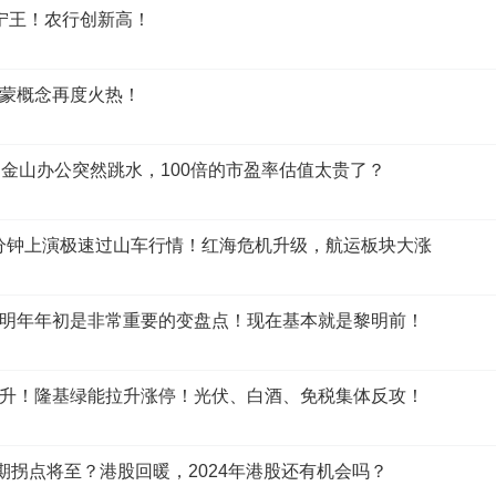
宁王！农行创新高！
绩快报超预期。1月8日晚间，中国中免发布业绩快报，20
长24.15%，实现归属于上市公司股东的净利润67.17亿元，同比增长
蒙概念再度火热！
机器人概念掀涨停潮
，板块个股掀起涨停潮，百胜智能开盘不到10分钟20%涨停，
！金山办公突然跳水，100倍的市盈率估值太贵了？
龙股份等逾10股涨停或涨超10%。
催化。日前，谷歌DeepMind团队和斯坦福大学华人团队合作
分钟上演极速过山车行情！红海危机升级，航运板块大涨
Aloha刷屏全网。在经过加速的视频中，Mobile Aloha机器
子、整理桌椅等多个非标准化的动作。
为了实现相关功能，实验人员会首先操作机器人对每个任务的流
明年年初是非常重要的变盘点！现在基本就是黎明前！
自主完成炒虾、存放锅具、呼叫电梯等复杂移动和操作任务时成
信部近日印发《关于加快应急机器人发展的指导意见》，指出
升！隆基绿能拉升涨停！光伏、白酒、免税集体反攻！
能化水平，实现高端装备自主可控，到2025年，研发一批先
化和智能化水平。
期拐点将至？港股回暖，2024年港股还有机会吗？
加持下，机器人的核心技术迎来了许多新变化：AI加持后，新增