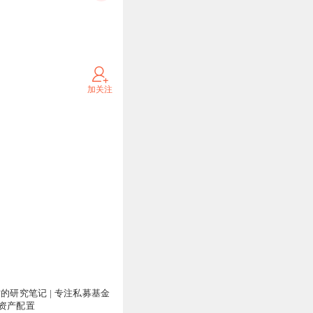
通过自然语言直接参与编
机器人是AI的载体，接
加关注
电源等权重股涨超2%。
是大机会，但就是抄不到
怕来个超跌反弹也会有批
值被挤压到很低水平后，
次
一轮一轮周期都是这么
新一轮周期
；
在
操作上，
的研究笔记 | 专注私募基金
前有几次抄底失败就立马
资产配置