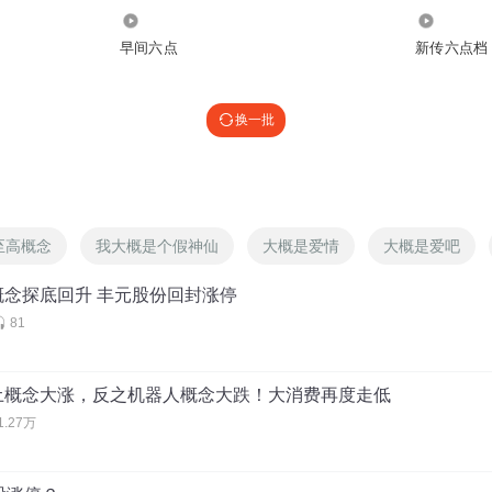
13.01万
2.81万
早间六点
新传六点档
换一批
至高概念
我大概是个假神仙
大概是爱情
大概是爱吧
概念探底回升 丰元股份回封涨停
81
土概念大涨，反之机器人概念大跌！大消费再度走低
1.27万