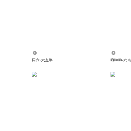
2.95万
2487
周六•六点半
咻咻咻-六