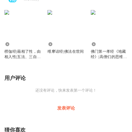
337.24万
1386.58万
8168.73万
楞伽经|藉相了性，由
维摩诘经|佛法在世间
佛门第一孝经《地藏
相入性|五法、三自
经》|高僧们的思维智
性、八识、二种无我
慧|地藏菩萨的宏大誓
愿
用户评论
还没有评论，快来发表第一个评论！
发表评论
猜你喜欢