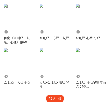
17.90万
2965
1557
解密《金刚经、坛
金刚经、心经、坛经
金刚经·心经·坛经
经、心经》|佛教十三
经
790
3584
4749
金刚经、六祖坛经
心经•金刚经•坛经 译
金刚经/坛经诵读与白
注
话文解说
换一批