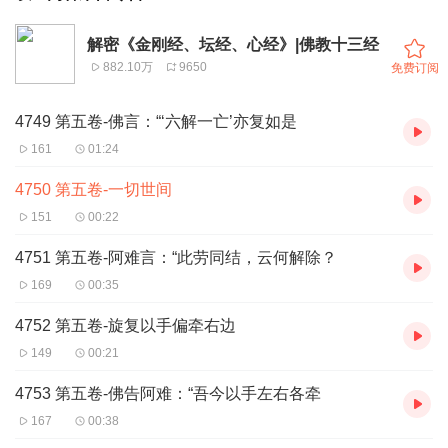
解密《金刚经、坛经、心经》|佛教十三经
882.10万
9650
免费订阅
4749 第五卷-佛言：“‘六解一亡’亦复如是
161
01:24
4750 第五卷-一切世间
151
00:22
4751 第五卷-阿难言：“此劳同结，云何解除？
169
00:35
4752 第五卷-旋复以手偏牵右边
149
00:21
4753 第五卷-佛告阿难：“吾今以手左右各牵
167
00:38