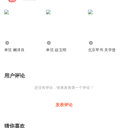
7.98万
9.75万
34.95万
单弦·阚泽良
单弦·赵玉明
北京琴书·关学曾
用户评论
还没有评论，快来发表第一个评论！
发表评论
猜你喜欢