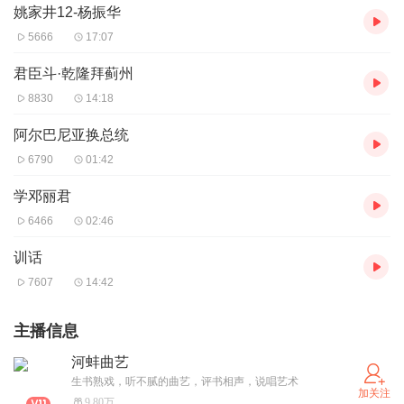
姚家井12-杨振华
5666
17:07
君臣斗·乾隆拜蓟州
8830
14:18
阿尔巴尼亚换总统
6790
01:42
学邓丽君
6466
02:46
训话
7607
14:42
主播信息
河蚌曲艺
生书熟戏，听不腻的曲艺，评书相声，说唱艺术
加关注
9.80万