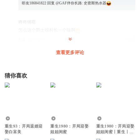
听友186841822
回复 @
GAF伴你长路
:
史密斯热水器
咚咚锵哐
怎么这个爵士很村长一个味啊
回复
2024-02-03
6
查看更多评论
铜香墨臭
老黄:我这个人怕死，所以留在这边。 严队友:巧了，我也
怕，所以留在这边保护你
猜你喜欢
回复
2024-01-14
5
无声的机器喵
回复 @
铜香墨臭
:
A趙公子N
4.34万
1.99万
4876.45万
陈浩南，乌鸦，山鸡，包皮在上学。大B，大傻，在修车。小
重生93：开局退婚迎
重生1980：开局迎娶
重生1980：开局迎娶
马哥在刷盘子，秋生在开出租车
娶白富美
姐姐闺蜜
姐姐闺蜜丨重生丨无
回复
2023-12-25
5
删减全集