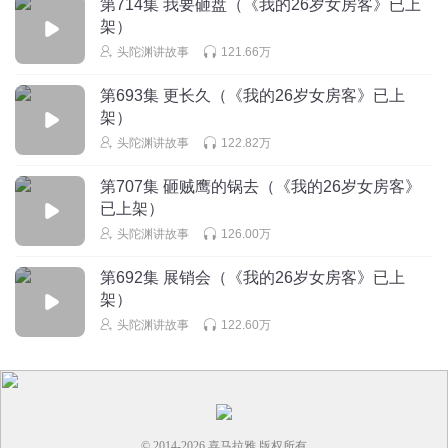
第714集 我要砸盘（《我的26岁女房客》已上
有点事就要拿捏一下老黄
架）
头陀渊讲故事
121.66万
回复
2024-03-28
4
第693集 更长久（《我的26岁女房客》已上
听友215046927
架）
不是已经完结的书，怎么就没了
头陀渊讲故事
122.82万
回复
2023-12-24
4
第707集 砸贼鹰的锅去（《我的26岁女房客》
琛哥_yi
回复 @
听友215046927
:
小说还没有更完
已上架）
头陀渊讲故事
126.00万
第692集 展销会（《我的26岁女房客》已上
架）
头陀渊讲故事
122.60万
© 2014-
2026
喜马拉雅 版权所有