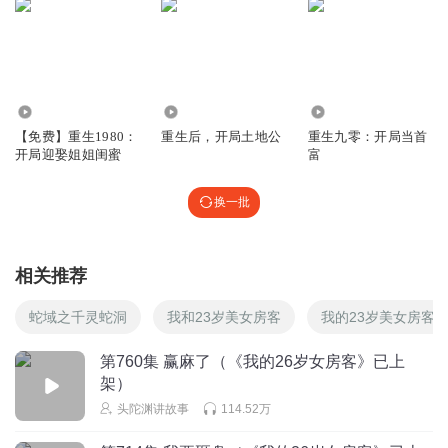
Mmmmmmmmt丶
在不爆更，排名都保不住了
回复
2023-12-24
5
6.21万
3460
4.08万
【免费】重生1980：
重生后，开局土地公
重生九零：开局当首
1379691yvaf
开局迎娶姐姐闺蜜
富
匹夫速更
回复
2023-12-24
5
换一批
弦断有谁听_
这黄立行是真悲催，每次需要人头的时候，就有他一个
相关推荐
回复
2024-02-07
4
蛇域之千灵蛇洞
我和23岁美女房客
我的23岁美女房客
单丨车
第760集 赢麻了（《我的26岁女房客》已上
黄立行的形象第一时间让我想起狂飙里面的蒋天
架）
回复
2024-04-20
4
头陀渊讲故事
114.52万
听友285127246