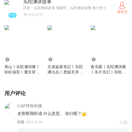
头陀渊讲故事
抖音：头陀渊讲故事 视频号：头陀渊讲故事 努力登上人生的喜马拉雅！
加关注
1659.85万
11.37亿
1773.21万
1.13亿
青山丨头陀渊演播丨
北派盗墓笔记丨头陀
夜无疆丨头陀渊演播
轻松搞笑丨重生穿越
渊出品丨悬疑灵异丨
丨东方玄幻丨轻松搞
丨古代权谋丨VIP免
摸金校尉丨VIP免费
笑丨起点白金大神辰
费 | 多人有声剧
多人剧
东新作丨VIP免费
用户评论
GAF伴你长路
史密斯我听成 什么意思。 你们呢？
回复
2023-12-24
7